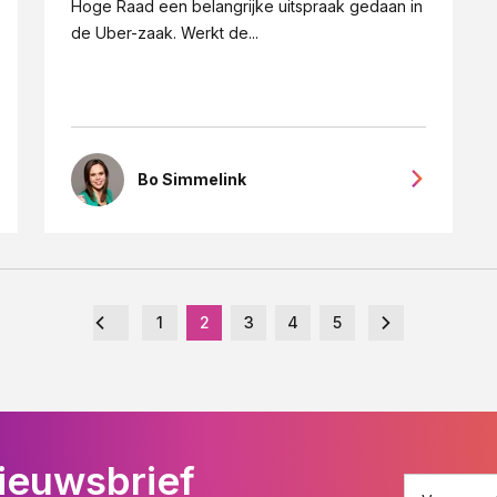
Hoge Raad een belangrijke uitspraak gedaan in
de Uber-zaak. Werkt de...
Bo Simmelink
1
2
3
4
5
ieuwsbrief