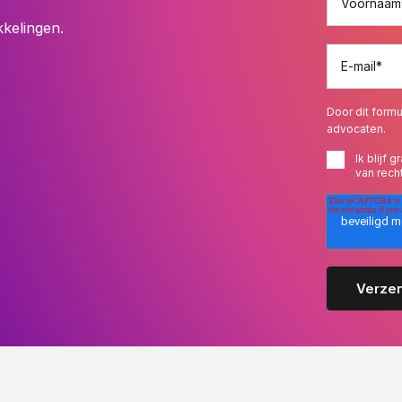
Voornaam
kkelingen.
E-mail
*
Door dit formu
advocaten.
Ik blijf
van rech