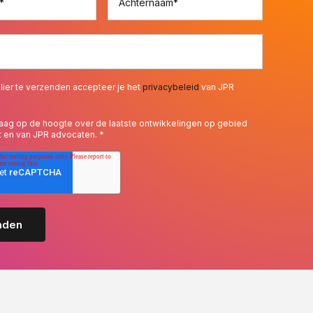
*
Achternaam
*
lier te verzenden accepteer je het
privacybeleid
van JPR
 graag op de hoogte over de laatste ontwikkelingen op gebied
t en van JPR advocaten.
*