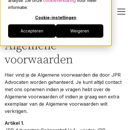
analyse. Zie onze
cookieverklaring
voor meer
informatie.
Cookie-instellingen
Home
Algemene voorwaarden
Accepteren
Weigeren
Dienstverlening
Algemene
Onze mensen
voorwaarden
Actueel
Hier vind je de Algemene voorwaarden die door JPR
Advocaten worden gehanteerd. Je kunt altijd contact
Over JPR
met ons opnemen indien je vragen hebt over de
Algemene voorwaarden of indien je graag een extra
exemplaar van de Algemene voorwaarden wilt
Events
verkrijgen.
Werken bij
Artikel 1.