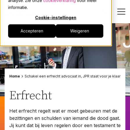
analyse. Zie onze
cookieverklaring
voor meer
informatie.
Cookie-instellingen
Accepteren
Weigeren
Dienstverlening
Onze mensen
Actueel
Home
Schakel een erfrecht advocaat in, JPR staat voor je klaar
Over JPR
Erfrecht
Events
Het erfrecht regelt wat er moet gebeuren met de
bezittingen en schulden van iemand die dood gaat.
Werken bij
Jij kunt dat bij leven regelen door een testament te