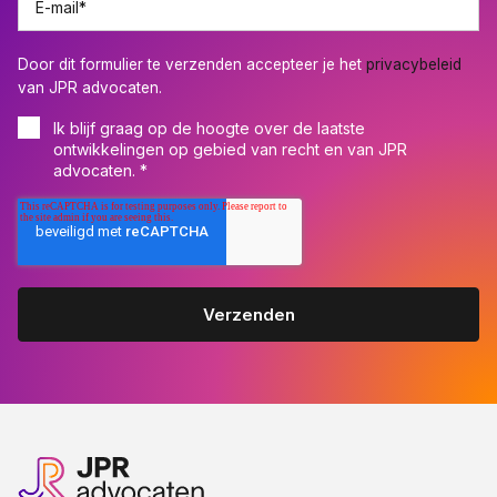
E-mail
*
Door dit formulier te verzenden accepteer je het
privacybeleid
van JPR advocaten.
Ik blijf graag op de hoogte over de laatste
ontwikkelingen op gebied van recht en van JPR
advocaten.
*