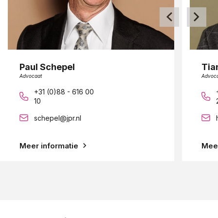
Paul Schepel
Tia
Advocaat
Advoc
+31 (0)88 - 616 00
10
schepel@jpr.nl
Meer informatie
Meer