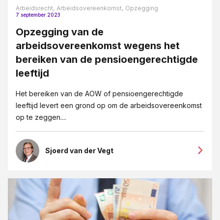
Letselschade
Arbeidsrecht,
Arbeidsovereenkomst,
Opzegging
7 september 2023
Medezeggeschap en ondernemingsraden
Opzegging van de
Mediation
arbeidsovereenkomst wegens het
MKB-bedrijven
bereiken van de pensioengerechtigde
leeftijd
Ondernemingsrecht
Ontslag
Het bereiken van de AOW of pensioengerechtigde
leeftijd levert een grond op om de arbeidsovereenkomst
Ontslag op staande voet
op te zeggen....
Opzegging
Overgang van onderneming
Sjoerd van der Vegt
Pensioenrecht
Privacy-recht
Reorganisatie
Vastgoedrecht