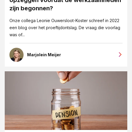
Eigendoms- en merkenrecht
zijn begonnen?
Erfrecht
Onze collega Leonie Ouwersloot-Koster schreef in 2022
Fusies en overnames
een blog over het proeftijdontslag. De vraag die voorlag
was of...
Goede overeenkomsten blogreeks
Grensoverschrijdendgedrag
Marjolein Meijer
Groeipijn blogreeks
Huurrecht
ICT-recht
Insolventie
Intellectueel Eigendom, ICT en Privacy
Internationaal recht
Jubileum 125 jaar JPR advocaten