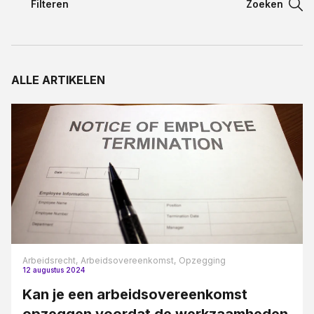
Filteren
Zoeken
Filteren
Contact
Filteren
ALLE ARTIKELEN
Taal:
Aansprakelijkheidsrecht
Appartementsrecht blogreeks
Arbeidsovereenkomst
Arbeidsrecht
Bestuursrecht
Bouw en aannemerij
Bouwrecht
Arbeidsrecht,
Arbeidsovereenkomst,
Opzegging
12 augustus 2024
Civiel bouwrecht
Kan je een arbeidsovereenkomst
Contract en proces
opzeggen voordat de werkzaamheden