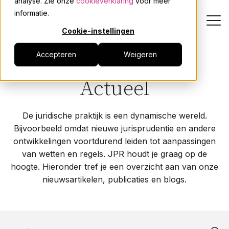
analyse. Zie onze
cookieverklaring
voor meer
informatie.
Cookie-instellingen
Accepteren
Weigeren
Dienstverlening
Home
Actueel
Actueel
Onze mensen
De juridische praktijk is een dynamische wereld.
Actueel
Bijvoorbeeld omdat nieuwe jurisprudentie en andere
ontwikkelingen voortdurend leiden tot aanpassingen
Over JPR
van wetten en regels. JPR houdt je graag op de
hoogte. Hieronder tref je een overzicht aan van onze
nieuwsartikelen, publicaties en blogs.
Events
Werken bij