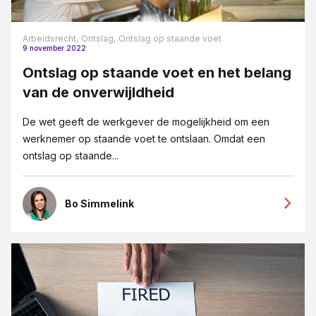
Vennootschapsrecht
Arbeidsrecht,
Ontslag,
Ontslag op staande voet
Verzekeringsrecht
9 november 2022
VSO
Ontslag op staande voet en het belang
van de onverwijldheid
Wet DBA
WHOA
De wet geeft de werkgever de mogelijkheid om een
werknemer op staande voet te ontslaan. Omdat een
Ziekte
ontslag op staande...
Bo Simmelink