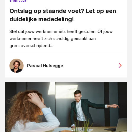
Letselschade
11 juli 2023
Ontslag op staande voet? Let op een
Medezeggeschap en ondernemingsraden
duidelijke mededeling!
Mediation
Stel dat jouw werknemer iets heeft gestolen. Of jouw
MKB-bedrijven
werknemer heeft zich schuldig gemaakt aan
Ondernemingsrecht
grensoverschrijdend...
Ontslag
Ontslag op staande voet
Pascal Hulsegge
Opzegging
Overgang van onderneming
Pensioenrecht
Privacy-recht
Reorganisatie
Vastgoedrecht