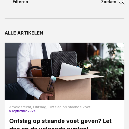
Filteren
Zoeken
Filteren
Contact
Filteren
ALLE ARTIKELEN
Taal:
Aansprakelijkheidsrecht
Appartementsrecht blogreeks
Arbeidsovereenkomst
Arbeidsrecht
Bestuursrecht
Bouw en aannemerij
Bouwrecht
Arbeidsrecht,
Ontslag,
Ontslag op staande voet
9 september 2024
Civiel bouwrecht
Ontslag op staande voet geven? Let
Contract en proces
dan op de volgende punten!