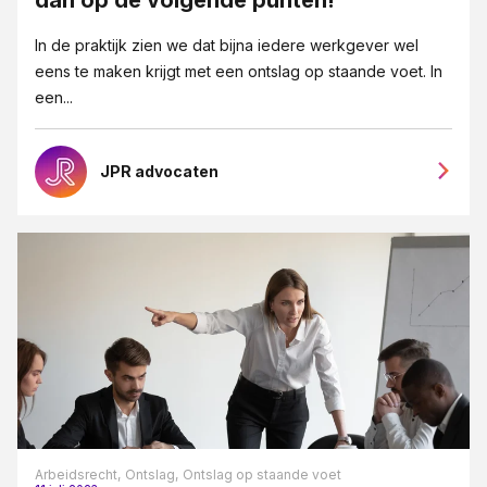
Eigendoms- en merkenrecht
In de praktijk zien we dat bijna iedere werkgever wel
Erfrecht
eens te maken krijgt met een ontslag op staande voet. In
een...
Fusies en overnames
Goede overeenkomsten blogreeks
JPR advocaten
Grensoverschrijdendgedrag
Groeipijn blogreeks
Huurrecht
ICT-recht
Insolventie
Intellectueel Eigendom, ICT en Privacy
Internationaal recht
Jubileum 125 jaar JPR advocaten
Arbeidsrecht,
Ontslag,
Ontslag op staande voet