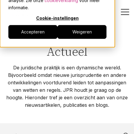
analyse. Zie onze
cookieverklaring
voor meer
informatie.
Cookie-instellingen
Accepteren
Weigeren
Dienstverlening
Home
Actueel
Actueel
Onze mensen
De juridische praktijk is een dynamische wereld.
Actueel
Bijvoorbeeld omdat nieuwe jurisprudentie en andere
ontwikkelingen voortdurend leiden tot aanpassingen
Over JPR
van wetten en regels. JPR houdt je graag op de
hoogte. Hieronder tref je een overzicht aan van onze
nieuwsartikelen, publicaties en blogs.
Events
Werken bij