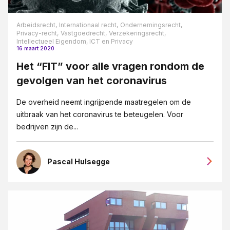
Letselschade
Medezeggeschap en ondernemingsraden
Arbeidsrecht,
Internationaal recht,
Ondernemingsrecht,
Privacy-recht,
Vastgoedrecht,
Verzekeringsrecht,
Mediation
Intellectueel Eigendom, ICT en Privacy
16 maart 2020
MKB-bedrijven
Het “FIT” voor alle vragen rondom de
Ondernemingsrecht
gevolgen van het coronavirus
Ontslag
De overheid neemt ingrijpende maatregelen om de
Ontslag op staande voet
uitbraak van het coronavirus te beteugelen. Voor
bedrijven zijn de...
Opzegging
Overgang van onderneming
Pascal Hulsegge
Pensioenrecht
Privacy-recht
Reorganisatie
Vastgoedrecht