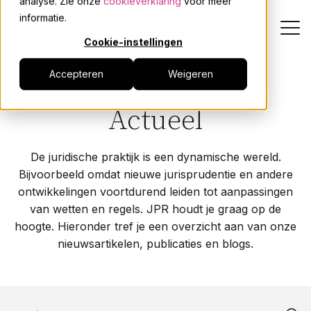
analyse. Zie onze
cookieverklaring
voor meer
informatie.
Cookie-instellingen
Accepteren
Weigeren
Dienstverlening
Home
Actueel
Actueel
Onze mensen
De juridische praktijk is een dynamische wereld.
Actueel
Bijvoorbeeld omdat nieuwe jurisprudentie en andere
ontwikkelingen voortdurend leiden tot aanpassingen
Over JPR
van wetten en regels. JPR houdt je graag op de
hoogte. Hieronder tref je een overzicht aan van onze
nieuwsartikelen, publicaties en blogs.
Events
Werken bij