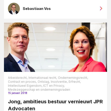
Sebastiaan Vos
Arbeidsrecht,
Internationaal recht,
Ondernemingsrecht,
Contract en proces,
Ontslag,
Insolventie,
Erfrecht,
Intellectueel Eigendom, ICT en Privacy,
Medezeggeschap en ondernemingsraden
15 januari 2018
Jong, ambitieus bestuur vernieuwt JPR
Advocaten