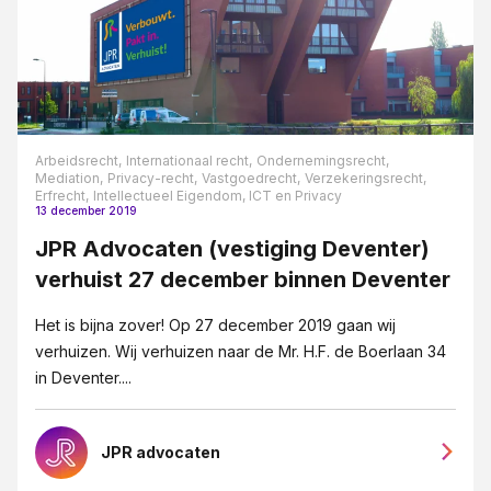
Vennootschapsrecht
Verzekeringsrecht
VSO
Wet DBA
Arbeidsrecht,
Internationaal recht,
Ondernemingsrecht,
Mediation,
Privacy-recht,
Vastgoedrecht,
Verzekeringsrecht,
WHOA
Erfrecht,
Intellectueel Eigendom, ICT en Privacy
13 december 2019
Ziekte
JPR Advocaten (vestiging Deventer)
verhuist 27 december binnen Deventer
Het is bijna zover! Op 27 december 2019 gaan wij
verhuizen. Wij verhuizen naar de Mr. H.F. de Boerlaan 34
in Deventer....
JPR advocaten