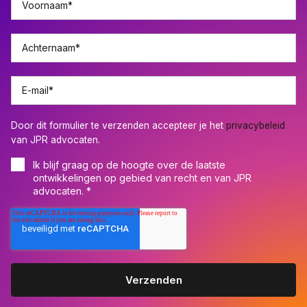
Voornaam
*
Achternaam
*
E-mail
*
Door dit formulier te verzenden accepteer je het
privacybeleid
van JPR advocaten.
Ik blijf graag op de hoogte over de laatste
ontwikkelingen op gebied van recht en van JPR
advocaten.
*