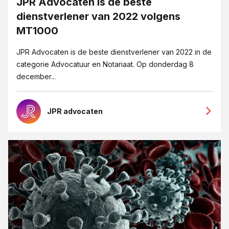
JPR Advocaten is de beste
Eigendoms- en merkenrecht
dienstverlener van 2022 volgens
Erfrecht
MT1000
Fusies en overnames
JPR Advocaten is de beste dienstverlener van 2022 in de
categorie Advocatuur en Notariaat. Op donderdag 8
Goede overeenkomsten blogreeks
december...
Grensoverschrijdendgedrag
Groeipijn blogreeks
JPR advocaten
Huurrecht
ICT-recht
Insolventie
Intellectueel Eigendom, ICT en Privacy
Internationaal recht
Jubileum 125 jaar JPR advocaten