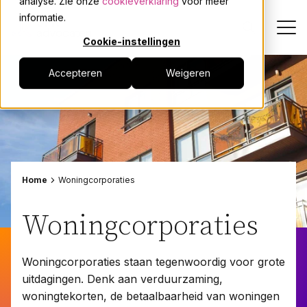
analyse. Zie onze
cookieverklaring
voor meer
informatie.
Cookie-instellingen
Accepteren
Weigeren
Dienstverlening
Onze mensen
Actueel
Home
Woningcorporaties
Over JPR
Woningcorporaties
Events
Woningcorporaties staan tegenwoordig voor grote
uitdagingen. Denk aan verduurzaming,
Werken bij
woningtekorten, de betaalbaarheid van woningen