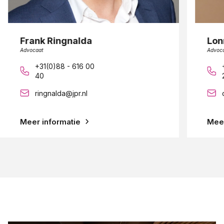
Frank Ringnalda
Lon
Advocaat
Advoc
+31(0)88 - 616 00
40
ringnalda@jpr.nl
Meer informatie
Meer