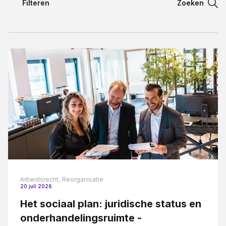
Filteren
Zoeken
Filteren
Contact
Filteren
Taal:
Aansprakelijkheidsrecht
Appartementsrecht blogreeks
Arbeidsovereenkomst
Arbeidsrecht
Bestuursrecht
Bouw en aannemerij
Arbeidsrecht,
Reorganisatie
Bouwrecht
20 juli 2026
Civiel bouwrecht
Het sociaal plan: juridische status en
onderhandelingsruimte -
Contract en proces