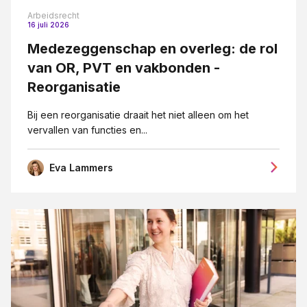
Letselschade
Arbeidsrecht
16 juli 2026
Medezeggeschap en ondernemingsraden
Medezeggenschap en overleg: de rol
Mediation
van OR, PVT en vakbonden -
MKB-bedrijven
Reorganisatie
Ondernemingsrecht
Bij een reorganisatie draait het niet alleen om het
Ontslag
vervallen van functies en...
Ontslag op staande voet
Eva Lammers
Opzegging
Overgang van onderneming
Pensioenrecht
Privacy-recht
Reorganisatie
Vastgoedrecht