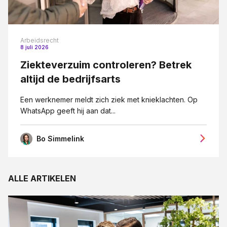
Vennootschapsrecht
Verzekeringsrecht
Arbeidsrecht
VSO
8 juli 2026
Ziekteverzuim controleren? Betrek
Wet DBA
altijd de bedrijfsarts
WHOA
Een werknemer meldt zich ziek met knieklachten. Op
Ziekte
WhatsApp geeft hij aan dat...
Bo Simmelink
ALLE ARTIKELEN