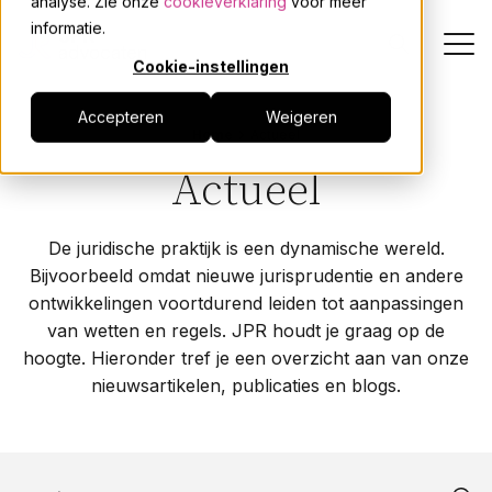
analyse. Zie onze
cookieverklaring
voor meer
informatie.
Cookie-instellingen
Accepteren
Weigeren
Dienstverlening
Home
Actueel
Actueel
Onze mensen
De juridische praktijk is een dynamische wereld.
Actueel
Bijvoorbeeld omdat nieuwe jurisprudentie en andere
ontwikkelingen voortdurend leiden tot aanpassingen
Over JPR
van wetten en regels. JPR houdt je graag op de
hoogte. Hieronder tref je een overzicht aan van onze
nieuwsartikelen, publicaties en blogs.
Events
Werken bij