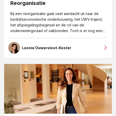
Reorganisatie
Eigendoms- en merkenrecht
Bij een reorganisatie gaat veel aandacht uit naar de
Erfrecht
bedrijfseconomische onderbouwing, het UWV-traject,
Fusies en overnames
het afspiegelingsbeginsel en de rol van de
ondernemingsraad of vakbonden. Toch is er nog een...
Goede overeenkomsten blogreeks
Grensoverschrijdendgedrag
Leonie Ouwersloot-Koster
Groeipijn blogreeks
Huurrecht
ICT-recht
Insolventie
Intellectueel Eigendom, ICT en Privacy
Internationaal recht
Jubileum 125 jaar JPR advocaten