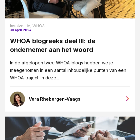
Vennootschapsrecht
Verzekeringsrecht
Insolventie,
WHOA
VSO
30 april 2024
WHOA blogreeks deel III: de
Wet DBA
ondernemer aan het woord
WHOA
In de afgelopen twee WHOA-blogs hebben we je
Ziekte
meegenomen in een aantal inhoudelijke punten van een
WHOA-traject. In deze...
Vera Rhebergen-Vaags