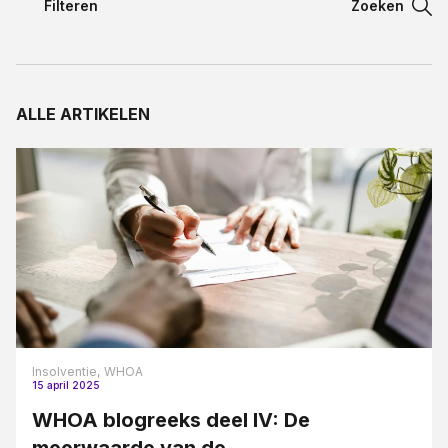
Filteren
Zoeken
Filteren
Contact
Filteren
ALLE ARTIKELEN
Taal:
Aansprakelijkheidsrecht
Appartementsrecht blogreeks
Arbeidsovereenkomst
Arbeidsrecht
Bestuursrecht
Bouw en aannemerij
Bouwrecht
Insolventie,
WHOA
15 april 2025
Civiel bouwrecht
WHOA blogreeks deel IV: De
Contract en proces
meerwaarde van de