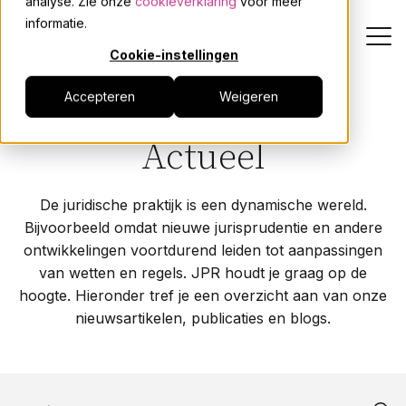
analyse. Zie onze
cookieverklaring
voor meer
informatie.
Cookie-instellingen
Accepteren
Weigeren
Dienstverlening
Home
Actueel
Actueel
Onze mensen
De juridische praktijk is een dynamische wereld.
Actueel
Bijvoorbeeld omdat nieuwe jurisprudentie en andere
ontwikkelingen voortdurend leiden tot aanpassingen
Over JPR
van wetten en regels. JPR houdt je graag op de
hoogte. Hieronder tref je een overzicht aan van onze
nieuwsartikelen, publicaties en blogs.
Events
Werken bij