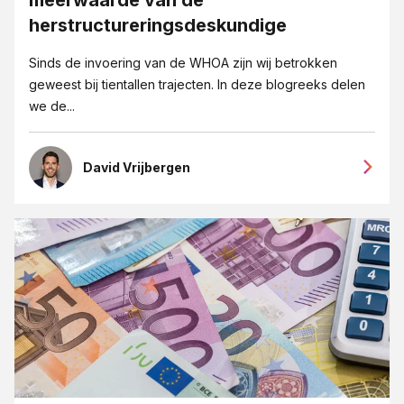
Eigendoms- en merkenrecht
herstructureringsdeskundige
Erfrecht
Sinds de invoering van de WHOA zijn wij betrokken
Fusies en overnames
geweest bij tientallen trajecten. In deze blogreeks delen
we de...
Goede overeenkomsten blogreeks
Grensoverschrijdendgedrag
David Vrijbergen
Groeipijn blogreeks
Huurrecht
ICT-recht
Insolventie
Intellectueel Eigendom, ICT en Privacy
Internationaal recht
Jubileum 125 jaar JPR advocaten