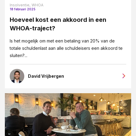
Letselschade
Insolventie,
WHOA
18 februari 2025
Medezeggeschap en ondernemingsraden
Hoeveel kost een akkoord in een
Mediation
WHOA-traject?
MKB-bedrijven
Is het mogelijk om met een betaling van 20% van de
Ondernemingsrecht
totale schuldenlast aan alle schuldeisers een akkoord te
Ontslag
sluiten?...
Ontslag op staande voet
David Vrijbergen
Opzegging
Overgang van onderneming
Pensioenrecht
Privacy-recht
Reorganisatie
Vastgoedrecht