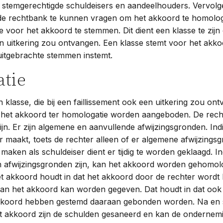
stemgerechtigde schuldeisers en aandeelhouders. Vervolge
e rechtbank te kunnen vragen om het akkoord te homolog
 voor het akkoord te stemmen. Dit dient een klasse te zijn d
en uitkering zou ontvangen. Een klasse stemt voor het akko
uitgebrachte stemmen instemt.
tie
 klasse, die bij een faillissement ook een uitkering zou on
 het akkoord ter homologatie worden aangeboden. De rechte
ijn. Er zijn algemene en aanvullende afwijzingsgronden. Ind
 maakt, toets de rechter alleen of er algemene afwijzings
aken als schuldeiser dient er tijdig te worden geklaagd. In
en afwijzingsgronden zijn, kan het akkoord worden gehomol
 akkoord houdt in dat het akkoord door de rechter wordt 
an het akkoord kan worden gegeven. Dat houdt in dat ook 
akkoord hebben gestemd daaraan gebonden worden. Na en 
t akkoord zijn de schulden gesaneerd en kan de ondernemi