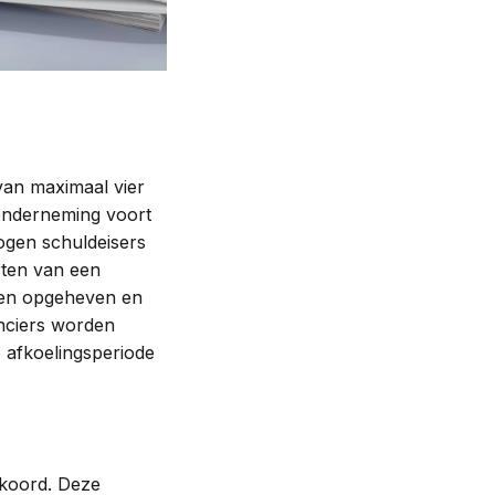
van maximaal vier
onderneming voort
mogen schuldeisers
rten van een
den opgeheven en
nciers worden
 afkoelingsperiode
kkoord. Deze