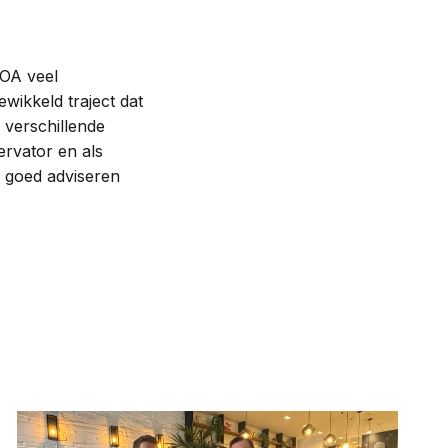
HOA veel
ewikkeld traject dat
 verschillende
ervator en als
 goed adviseren