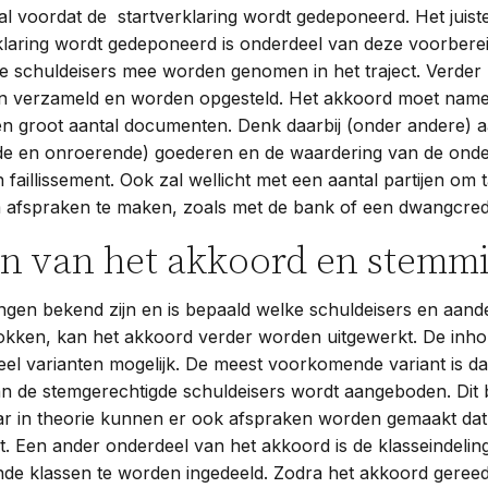
 al voordat de startverklaring wordt gedeponeerd. Het jui
laring wordt gedeponeerd is onderdeel van deze voorberei
e schuldeisers mee worden genomen in het traject. Verder
 verzameld en worden opgesteld. Het akkoord moet namel
 groot aantal documenten. Denk daarbij (onder andere) 
nde en onroerende) goederen en de waardering van de onde
 faillissement. Ook zal wellicht met een aantal partijen om 
afspraken te maken, zoals met de bank of een dwangcredi
n van het akkoord en stemm
ngen bekend zijn en is bepaald welke schuldeisers en aand
rokken, kan het akkoord verder worden uitgewerkt. De inh
n veel varianten mogelijk. De meest voorkomende variant is d
an de stemgerechtigde schuldeisers wordt aangeboden. Dit
 in theorie kunnen er ook afspraken worden gemaakt dat be
dt. Een ander onderdeel van het akkoord is de klasseindelin
ende klassen te worden ingedeeld. Zodra het akkoord geree