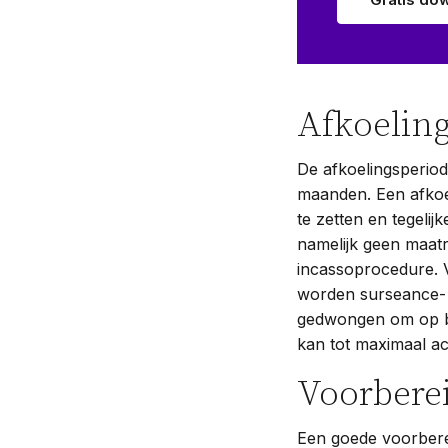
Afkoelin
De afkoelingsperiod
maanden. Een afkoe
te zetten en tegelij
namelijk geen maat
incassoprocedure. 
worden surseance- 
gedwongen om op ba
kan tot maximaal a
Voorbere
Een goede voorbere