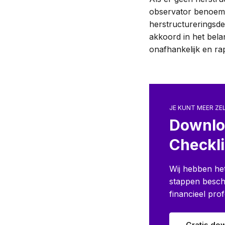
observator benoeme
herstructureringsde
akkoord in het bela
onafhankelijk en ra
JE KUNT MEER ZE
Downlo
Checkli
Wij hebben he
stappen besch
financieel prof
Gratis do