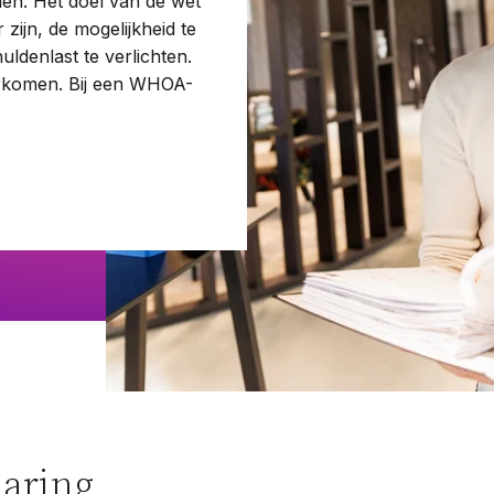
den. Het doel van de wet
Woningwet
 zijn, de mogelijkheid te
ldenlast te verlichten.
orkomen. Bij een WHOA-
k.
Taal:
laring