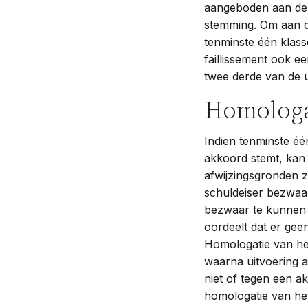
aangeboden aan de 
stemming. Om aan d
tenminste één klasse
faillissement ook e
twee derde van de 
Homologa
Indien tenminste één
akkoord stemt, kan
afwijzingsgronden z
schuldeiser bezwaar
bezwaar te kunnen m
oordeelt dat er ge
Homologatie van het
waarna uitvoering a
niet of tegen een 
homologatie van he