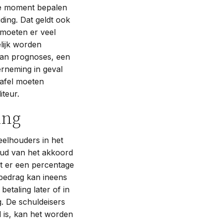
ste moment bepalen
ding. Dat geldt ook
 moeten er veel
ijk worden
aan prognoses, een
rneming in geval
tafel moeten
teur.
ing
eelhouders in het
oud van het akkoord
at er een percentage
 bedrag kan ineens
taling later of in
g. De schuldeisers
d is, kan het worden