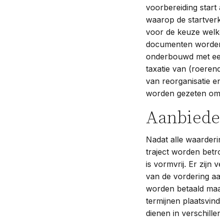
voorbereiding start
waarop de startverk
voor de keuze welk
documenten worden
onderbouwd met een
taxatie van (roere
van reorganisatie en
worden gezeten om 
Aanbiede
Nadat alle waarderi
traject worden bet
is vormvrij. Er zij
van de vordering a
worden betaald maar
termijnen plaatsvin
dienen in verschill