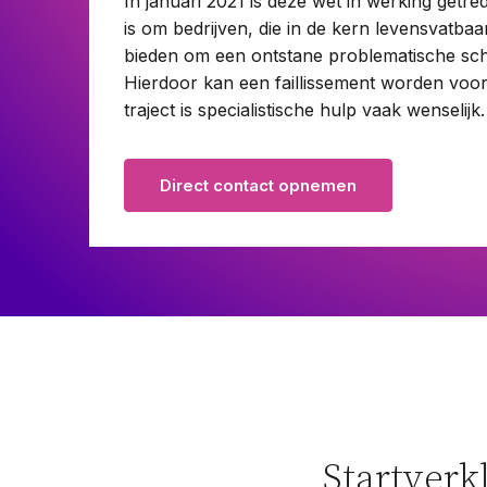
In januari 2021 is deze wet in werking getre
Pensioenrecht
is om bedrijven, die in de kern levensvatbaar
bieden om een ontstane problematische schu
Privacyrecht
Hierdoor kan een faillissement worden vo
Vastgoedrecht
traject is specialistische hulp vaak wenselij
Verzekeringsrecht
Volkshuisvestingsrecht
Direct contact opnemen
Startverk