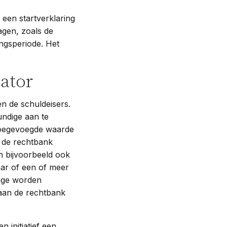
 een startverklaring
agen, zoals de
ngsperiode. Het
ator
n de schuldeisers.
undige aan te
 toegevoegde waarde
n de rechtbank
n bijvoorbeeld ook
ar of een of meer
dige worden
aan de rechtbank
 initiatief een