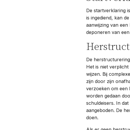
De startverklaring 
is ingediend, kan d
aanwijzing van een 
deponeren van een s
Herstruct
De herstructurerin
Het is niet verplic
wijzen. Bij complex
zijn door zijn onafh
verzoeken om een h
worden gedaan door
schuldeisers. In da
aangeboden. De her
doen.
Als er geen herstru