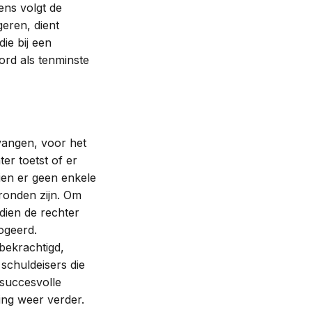
ns volgt de
eren, dient
ie bij een
ord als tenminste
tvangen, voor het
r toetst of er
ien er geen enkele
gronden zijn. Om
dien de rechter
ogeerd.
bekrachtigd,
schuldeisers die
succesvolle
ng weer verder.