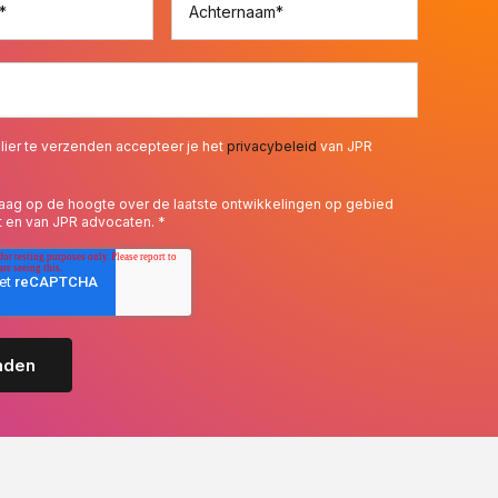
*
Achternaam
*
lier te verzenden accepteer je het
privacybeleid
van JPR
 graag op de hoogte over de laatste ontwikkelingen op gebied
t en van JPR advocaten.
*