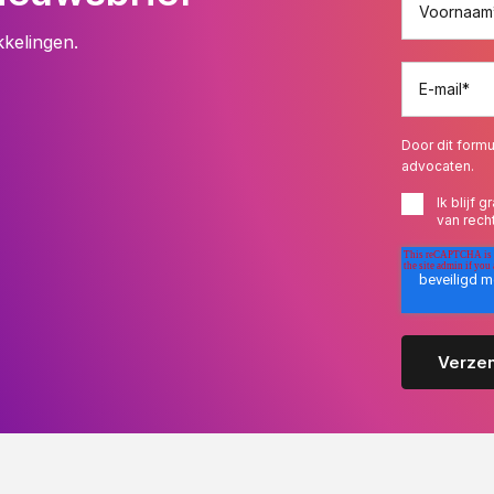
Voornaam
kkelingen.
E-mail
*
Door dit formu
advocaten.
Ik blijf
van rech