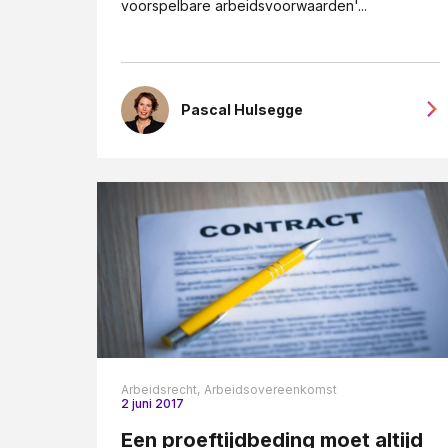
voorspelbare arbeidsvoorwaarden'...
Pascal Hulsegge
Arbeidsrecht,
Arbeidsovereenkomst
2 juni 2017
Een proeftijdbeding moet altijd