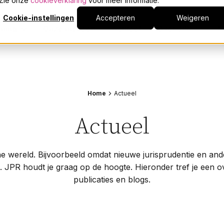
. Zie onze
cookieverklaring
voor meer informatie.
Franchise
Cookie-instellingen
Accepteren
Weigeren
Gelijke beloning
ening
Onze mensen
Actueel
Over JPR
E
Geschillen
Juridische procedures
Dienstverlening
Onderwerpen
Algemene informatie
Reorganisatie
Samenwerkingsvormen
Contracten
A
Onze mensen
Home
Actueel
Second opinion
Franchise
P
WHOA
Gelijke beloning
S
Actueel
Actueel
Woningcorporaties
Geschillen
T
Woningwet
Juridische procedures
V
Over JPR
che wereld. Bijvoorbeeld omdat nieuwe jurisprudentie en an
Reorganisatie
W
. JPR houdt je graag op de hoogte. Hieronder tref je een o
Samenwerkingsvormen
>
Events
publicaties en blogs.
Second opinion
WHOA
Werken bij
Woningcorporaties