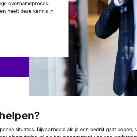
edige overnameproces.
Woningcorporaties
n heeft deze kennis in
Woningwet
Taal:
NL
EN
helpen?
pende situaties. Bijvoorbeeld als je een bedrijf gaat kope
gaat plaatsvinden of als het management van een ondernem