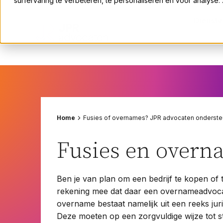
surfervaring te verbeteren, te personaliseren en voor analyse
Erfrecht
Dienstv
Fusies en overnames
Huurrecht
ICT-recht
Insolventie en herstructurering
Rechtsgebieden
Intellectueel eigendomsrecht
Arbeidsrecht
Omgevings- en bestuursrecht
Bouwrecht
Home
Fusies of overnames? JPR advocaten ondersteu
Ondernemingsrecht
Erfrecht
Pensioenrecht
Fusies en overnames
Fusies en overn
Privacyrecht
Huurrecht
Vastgoedrecht
ICT-recht
Ben je van plan om een bedrijf te kopen of
Verzekeringsrecht
Insolventie en herstructurering
rekening mee dat daar een overnameadvocaat
Volkshuisvestingsrecht
Intellectueel eigendomsrecht
overname bestaat namelijk uit een reeks ju
Omgevings- en bestuursrecht
Deze moeten op een zorgvuldige wijze tot 