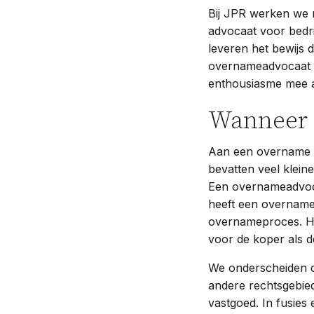
Bij JPR werken we m
advocaat voor bedri
leveren het bewijs d
overnameadvocaat b
enthousiasme mee a
Wanneer
Aan een overname z
bevatten veel kleine
Een overnameadvoca
heeft een overnamea
overnameproces. Hij
voor de koper als d
We onderscheiden o
andere rechtsgebied
vastgoed. In fusies