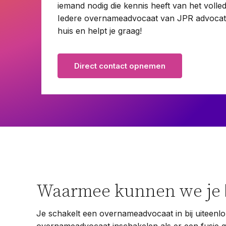
iemand nodig die kennis heeft van het voll
Ondernemingsrecht
Iedere overnameadvocaat van JPR advocate
Pensioenrecht
huis en helpt je graag!
Privacyrecht
Vastgoedrecht
Direct contact opnemen
Verzekeringsrecht
Volkshuisvestingsrecht
Waarmee kunnen we je
Je schakelt een overnameadvocaat in bij uiteenlo
overnameadvocaat inschakelen als er een fusie 