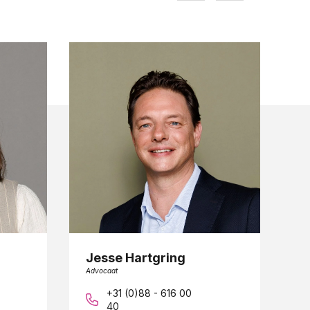
Jesse Hartgring
L
Advocaat
Ad
+31 (0)88 - 616 00
40