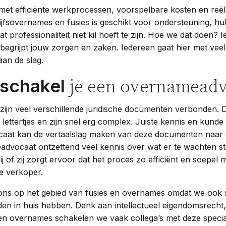
et efficiënte werkprocessen, voorspelbare kosten en reël
jfsovernames en fusies is geschikt voor ondersteuning, hul
at professionaliteit niet kil hoeft te zijn. Hoe we dat doen?
egrijpt jouw zorgen en zaken. Iedereen gaat hier met vee
an de slag.
schakel
je een overnameadv
ijn veel verschillende juridische documenten verbonden. 
 lettertjes en zijn snel erg complex. Juiste kennis en kunde 
at kan de vertaalslag maken van deze documenten naar d
dvocaat ontzettend veel kennis over wat er te wachten sta
 of zij zorgt ervoor dat het proces zo efficiënt en soepel m
e verkoper.
ns op het gebied van fusies en overnames omdat we ook s
en in huis hebben. Denk aan intellectueel eigendomsrecht,
 en overnames schakelen we vaak collega’s met deze specia