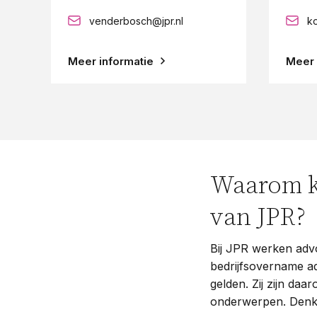
venderbosch@jpr.nl
ko
Meer informatie
Meer 
Waarom k
van JPR?
Bij JPR werken advo
bedrijfsovername ad
gelden. Zij zijn da
onderwerpen. Denk a