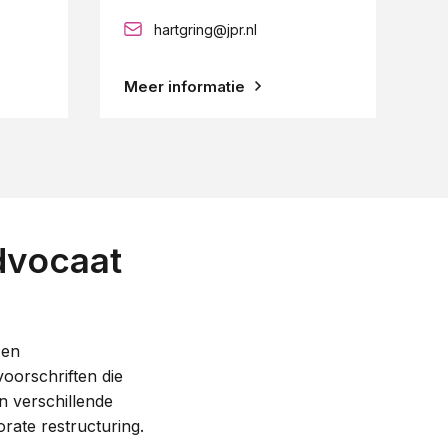
hartgring@jpr.nl
Meer informatie
M
vocaat
 en
voorschriften die
n verschillende
rate restructuring.