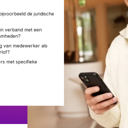
Woningwet
bijvoorbeeld de juridische
g in verband met een
Taal:
aamheden?
ing van medewerker als
rlof?
ers met specifieke