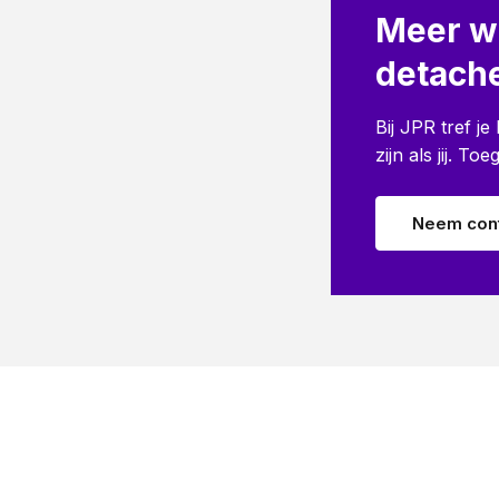
Meer w
detache
Bij JPR tref j
zijn als jij. T
Neem cont