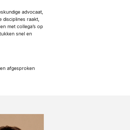
deskundige advocaat,
disciplines raakt,
len met collega’s op
tukken snel en
 een afgesproken
.