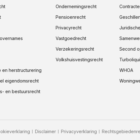
cht
Ondernemingsrecht
Contracte
t
Pensioenrecht
Geschille
Privacyrecht
Juridisch
 overnames
Vastgoedrecht
Samenwer
Verzekeringsrecht
Second o
Volkshuisvestingsrecht
Turboliqui
e en herstructurering
WHOA
ueel eigendomsrecht
Woningwe
- en bestuursrecht
okieverklaring
Disclaimer
Privacyverklaring
Rechtsgebiedenre