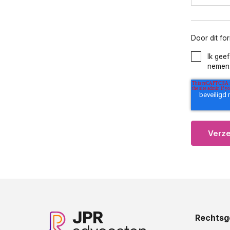
Door dit fo
Ik gee
nemen
Rechtsg