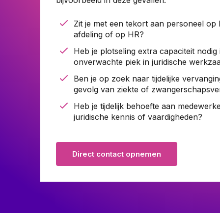
bijvoorbeeld in deze gevallen:
Pensioenrecht
Zit je met een tekort aan personeel op 
Privacyrecht
afdeling of op HR?
Vastgoedrecht
Heb je plotseling extra capaciteit nodi
Verzekeringsrecht
onverwachte piek in juridische werkz
Volkshuisvestingsrecht
Ben je op zoek naar tijdelijke vervang
gevolg van ziekte of zwangerschapsve
Heb je tijdelijk behoefte aan medewerk
juridische kennis of vaardigheden?
Direct contact opnemen