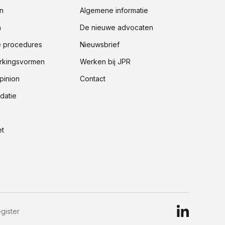
n
Algemene informatie
n
De nieuwe advocaten
e procedures
Nieuwsbrief
kingsvormen
Werken bij JPR
pinion
Contact
datie
t
gister