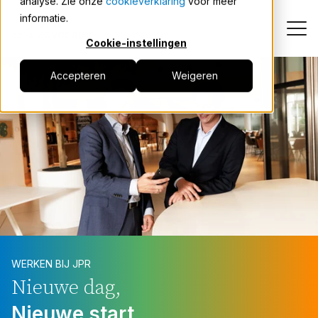
analyse. Zie onze
cookieverklaring
voor meer
informatie.
Cookie-instellingen
Accepteren
Weigeren
Carrièrepad
Medewerkers over JPR
Vacatures
Contact
WERKEN BIJ JPR
Taal:
Nieuwe dag,
Nieuwe start.