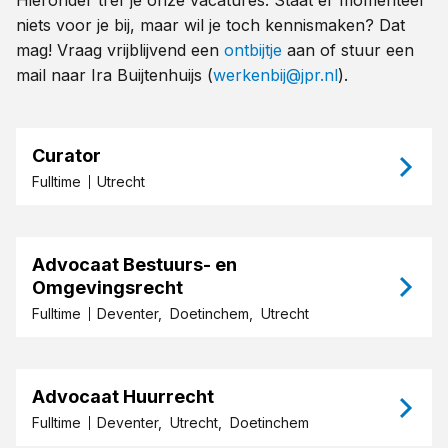
Hieronder tref je onze vacatures. Staat er momenteel
niets voor je bij, maar wil je toch kennismaken? Dat
mag! Vraag vrijblijvend een
ontbijtje
aan of stuur een
mail naar Ira Buijtenhuijs (
werkenbij@jpr.nl
).
Curator
Fulltime
Utrecht
Advocaat Bestuurs- en
Omgevingsrecht
Fulltime
Deventer,
Doetinchem,
Utrecht
Advocaat Huurrecht
Fulltime
Deventer,
Utrecht,
Doetinchem