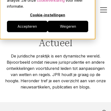
analyse. Zie onze
cookieverklaring
voor meer
informatie.
Cookie-instellingen
Accepteren
Weigeren
Dienstverlening
Home
Actueel
Actueel
Onze mensen
De juridische praktijk is een dynamische wereld.
Actueel
Bijvoorbeeld omdat nieuwe jurisprudentie en andere
ontwikkelingen voortdurend leiden tot aanpassingen
Over JPR
van wetten en regels. JPR houdt je graag op de
hoogte. Hieronder tref je een overzicht aan van onze
nieuwsartikelen, publicaties en blogs.
Events
Werken bij