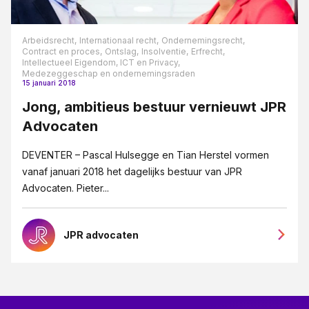
Arbeidsrecht,
Internationaal recht,
Ondernemingsrecht,
Contract en proces,
Ontslag,
Insolventie,
Erfrecht,
Intellectueel Eigendom, ICT en Privacy,
Medezeggeschap en ondernemingsraden
15 januari 2018
Jong, ambitieus bestuur vernieuwt JPR
Advocaten
DEVENTER – Pascal Hulsegge en Tian Herstel vormen
vanaf januari 2018 het dagelijks bestuur van JPR
Advocaten. Pieter...
JPR advocaten