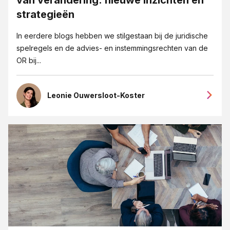
Eigendoms- en merkenrecht
strategieën
Erfrecht
In eerdere blogs hebben we stilgestaan bij de juridische
Fusies en overnames
spelregels en de advies- en instemmingsrechten van de
OR bij...
Goede overeenkomsten blogreeks
Grensoverschrijdendgedrag
Leonie Ouwersloot-Koster
Groeipijn blogreeks
Huurrecht
ICT-recht
Insolventie
Intellectueel Eigendom, ICT en Privacy
Internationaal recht
Jubileum 125 jaar JPR advocaten