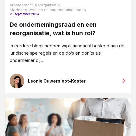
Letselschade
Arbeidsrecht,
Reorganisatie,
Medezeggeschap en ondernemingsraden
Medezeggeschap en ondernemingsraden
23 september 2024
Mediation
De ondernemingsraad en een
reorganisatie, wat is hun rol?
MKB-bedrijven
Ondernemingsrecht
In eerdere blogs hebben wij al aandacht besteed aan de
juridische spelregels en de do’s en don’ts als
Ontslag
ondernemer bij...
Ontslag op staande voet
Opzegging
Leonie Ouwersloot-Koster
Overgang van onderneming
Pensioenrecht
Privacy-recht
Reorganisatie
Vastgoedrecht