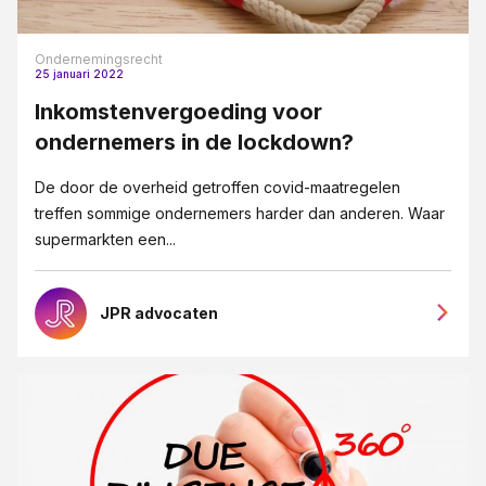
Vennootschapsrecht
Ondernemingsrecht
Verzekeringsrecht
25 januari 2022
VSO
Inkomstenvergoeding voor
ondernemers in de lockdown?
Wet DBA
WHOA
De door de overheid getroffen covid-maatregelen
treffen sommige ondernemers harder dan anderen. Waar
Ziekte
supermarkten een...
JPR advocaten