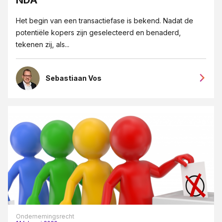
Eigendoms- en merkenrecht
Het begin van een transactiefase is bekend. Nadat de
Erfrecht
potentiële kopers zijn geselecteerd en benaderd,
tekenen zij, als...
Fusies en overnames
Goede overeenkomsten blogreeks
Sebastiaan Vos
Grensoverschrijdendgedrag
Groeipijn blogreeks
Huurrecht
ICT-recht
Insolventie
Intellectueel Eigendom, ICT en Privacy
Internationaal recht
Jubileum 125 jaar JPR advocaten
Ondernemingsrecht