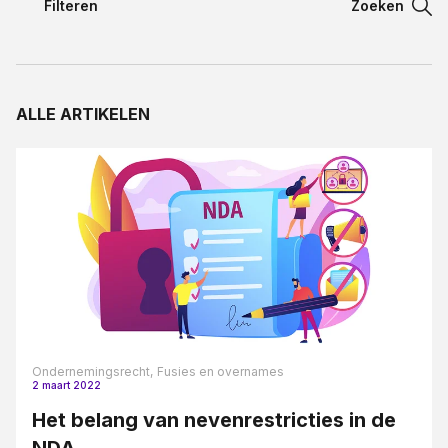
Filteren
Zoeken
Filteren
Contact
Filteren
ALLE ARTIKELEN
Taal:
Aansprakelijkheidsrecht
Appartementsrecht blogreeks
Arbeidsovereenkomst
Arbeidsrecht
Bestuursrecht
Bouw en aannemerij
Bouwrecht
Ondernemingsrecht,
Fusies en overnames
2 maart 2022
Civiel bouwrecht
Het belang van nevenrestricties in de
Contract en proces
NDA