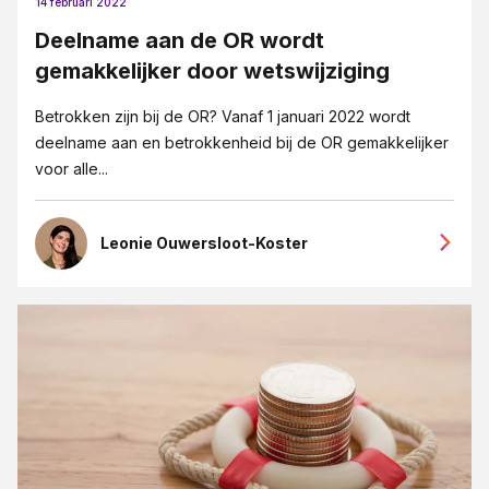
Letselschade
14 februari 2022
Deelname aan de OR wordt
Medezeggeschap en ondernemingsraden
gemakkelijker door wetswijziging
Mediation
Betrokken zijn bij de OR? Vanaf 1 januari 2022 wordt
MKB-bedrijven
deelname aan en betrokkenheid bij de OR gemakkelijker
Ondernemingsrecht
voor alle...
Ontslag
Ontslag op staande voet
Leonie Ouwersloot-Koster
Opzegging
Overgang van onderneming
Pensioenrecht
Privacy-recht
Reorganisatie
Vastgoedrecht