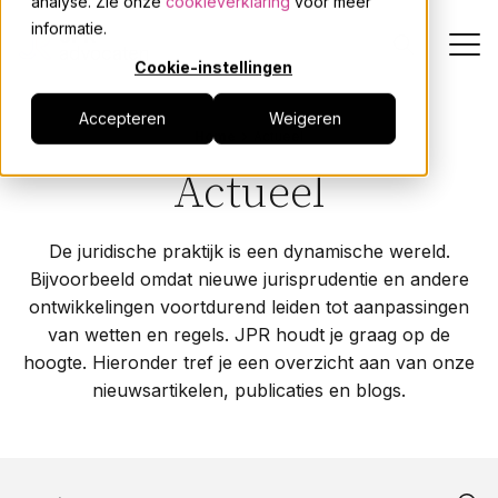
analyse. Zie onze
cookieverklaring
voor meer
informatie.
Cookie-instellingen
Accepteren
Weigeren
Dienstverlening
Home
Actueel
Actueel
Onze mensen
De juridische praktijk is een dynamische wereld.
Actueel
Bijvoorbeeld omdat nieuwe jurisprudentie en andere
ontwikkelingen voortdurend leiden tot aanpassingen
Over JPR
van wetten en regels. JPR houdt je graag op de
hoogte. Hieronder tref je een overzicht aan van onze
nieuwsartikelen, publicaties en blogs.
Events
Werken bij