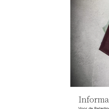
Pensioenrecht
Privacyrecht
Vastgoedrecht
Verzekeringsrecht
Volkshuisvestingsrecht
Informa
Voor de Belasting