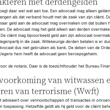
nkieren met derdengelden
egt daar wel wat aan toe. Een advocaat mag alleen gelde
ngen als dat verband houdt met de zaak van zijn cliënt. Da
zomaar geld aan de advocaat mag overmaken om dat buiten h
en. De advocaat mag het geld alleen aan derden overmaken 
 De cliënt mag bijvoorbeeld geld aan zijn advocaat overma
tegenpartij in die zaak. Willekeurige derden betalen is er dus 
 advocaat dus niet gebruiken als bank. De deken van de Or
. Jegens hem heeft de advocaat geen beroepsgeheim.
voor de notaris. Daar is de toezichthouder het Bureau Finan
 voorkoming van witwassen e
eren van terrorisme (Wwft)
t adviseert over vennootschappen of transacties in onroer
toepassing. Hetzelfde geldt als hij geld voor de cliënt behe