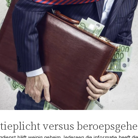
Woningwet
Taal:
tieplicht versus beroepsgeh
dienst blijft weinig geheim. Iedereen die informatie heeft di