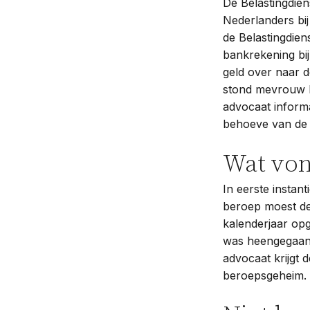
De Belastingdie
Nederlanders bi
de Belastingdien
bankrekening bij
geld over naar 
stond mevrouw bi
advocaat informa
behoeve van de c
Wat von
In eerste instan
beroep moest de
kalenderjaar opg
was heengegaan
advocaat krijgt d
beroepsgeheim. 