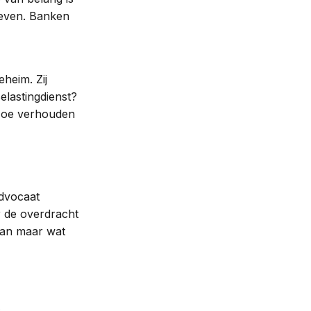
 geven. Banken
heim. Zij
lastingdienst?
 Hoe verhouden
advocaat
r de overdracht
dan maar wat