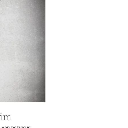
Contact
eim
e van belang is