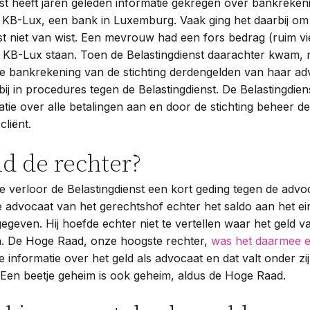
nst heeft jaren geleden informatie gekregen over bankreke
j KB-Lux, een bank in Luxemburg. Vaak ging het daarbij om
st niet van wist. Een mevrouw had een fors bedrag (ruim vi
 KB-Lux staan. Toen de Belastingdienst daarachter kwam, m
de bankrekening van de stichting derdengelden van haar ad
j in procedures tegen de Belastingdienst. De Belastingdiens
tie over alle betalingen aan en door de stichting beheer d
liënt.
d de rechter?
tie verloor de Belastingdienst een kort geding tegen de advo
 advocaat van het gerechtshof echter het saldo aan het ei
egeven. Hij hoefde echter niet te vertellen waar het geld
. De Hoge Raad, onze hoogste rechter,
was het daarmee 
e informatie over het geld als advocaat en dat valt onder zi
Een beetje geheim is ook geheim, aldus de Hoge Raad.