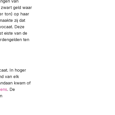
ningen van
 zwart geld waar
er ton) op haar
aakte zij dat
vocaat. Deze
t eiste van de
erdengelden ten
caat. In hoger
nd van elk
 vandaan kwam of
eens
. De
jn