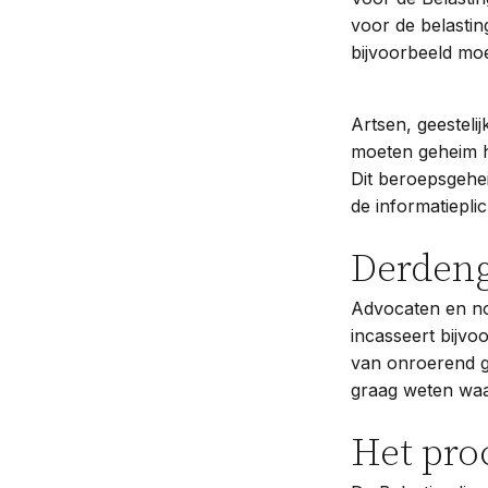
voor de belastin
bijvoorbeeld moe
Artsen, geesteli
moeten geheim h
Dit beroepsgehei
de informatiepli
Derden
Advocaten en no
incasseert bijvo
van onroerend g
graag weten waa
Het pro