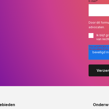
E-mail
*
Door dit formu
advocaten.
Ik blijf
van rech
ebieden
Onderw