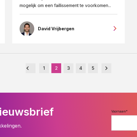
mogelijk om een faillissement te voorkomen...
David Vrijbergen
1
2
3
4
5
ieuwsbrief
Voornaam
*
kkelingen.