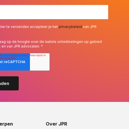
lier te verzenden accepteer je het
privacybeleid
van JPR
 graag op de hoogte over de laatste ontwikkelingen op gebied
t en van JPR advocaten.
*
erpen
Over JPR