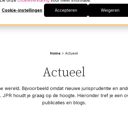
. Zie onze
cookieverklaring
voor meer informatie.
Franchise
Cookie-instellingen
Accepteren
Weigeren
Gelijke beloning
ening
Onze mensen
Actueel
Over JPR
E
Geschillen
Juridische procedures
Dienstverlening
Onderwerpen
Algemene informatie
Reorganisatie
Samenwerkingsvormen
Contracten
A
Onze mensen
Home
Actueel
Second opinion
Franchise
P
WHOA
Gelijke beloning
S
Actueel
Actueel
Woningcorporaties
Geschillen
T
Woningwet
Juridische procedures
V
Over JPR
che wereld. Bijvoorbeeld omdat nieuwe jurisprudentie en an
Reorganisatie
W
. JPR houdt je graag op de hoogte. Hieronder tref je een o
Samenwerkingsvormen
>
Events
publicaties en blogs.
Second opinion
WHOA
Werken bij
Woningcorporaties