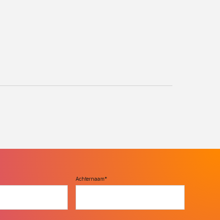
Achternaam
*