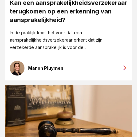
Letselschade
Kan een aansprakelijkheidsverzekeraar
terugkomen op een erkenning van
Medezeggeschap en ondernemingsraden
aansprakelijkheid?
Mediation
In de praktijk komt het voor dat een
MKB-bedrijven
aansprakelijkheidsverzekeraar erkent dat zijn
Ondernemingsrecht
verzekerde aansprakelijk is voor de...
Ontslag
Ontslag op staande voet
Manon Pluymen
Opzegging
Overgang van onderneming
Pensioenrecht
Privacy-recht
Reorganisatie
Vastgoedrecht