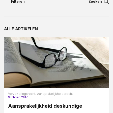
Filteren
Zoeken
Filteren
Contact
Filteren
ALLE ARTIKELEN
Taal:
Aansprakelijkheidsrecht
Appartementsrecht blogreeks
Arbeidsovereenkomst
Arbeidsrecht
Bestuursrecht
Bouw en aannemerij
Bouwrecht
Verzekeringsrecht,
Aansprakelijkheidsrecht
9 februari 2017
Civiel bouwrecht
Aansprakelijkheid deskundige
Contract en proces