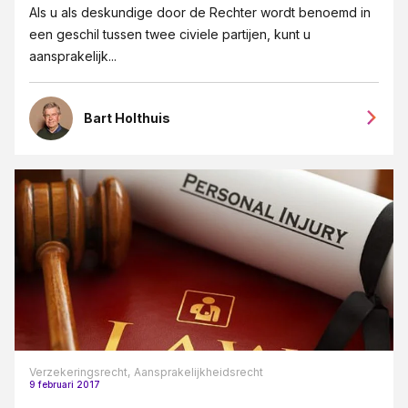
Als u als deskundige door de Rechter wordt benoemd in
Eigendoms- en merkenrecht
een geschil tussen twee civiele partijen, kunt u
Erfrecht
aansprakelijk...
Fusies en overnames
Goede overeenkomsten blogreeks
Bart Holthuis
Grensoverschrijdendgedrag
Groeipijn blogreeks
Huurrecht
ICT-recht
Insolventie
Intellectueel Eigendom, ICT en Privacy
Internationaal recht
Verzekeringsrecht,
Aansprakelijkheidsrecht
Jubileum 125 jaar JPR advocaten
9 februari 2017