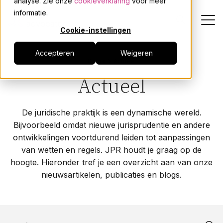
analyse. Zie onze
cookieverklaring
voor meer
informatie.
Cookie-instellingen
Accepteren
Weigeren
Dienstverlening
Home
Actueel
Actueel
Onze mensen
De juridische praktijk is een dynamische wereld.
Actueel
Bijvoorbeeld omdat nieuwe jurisprudentie en andere
ontwikkelingen voortdurend leiden tot aanpassingen
Over JPR
van wetten en regels. JPR houdt je graag op de
hoogte. Hieronder tref je een overzicht aan van onze
nieuwsartikelen, publicaties en blogs.
Events
Werken bij