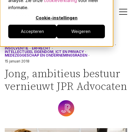
analyse. Zie onze
cookieverklaring
voor meer
informatie.
Cookie-instellingen
Terug
Accepteren
Weigeren
Dienstverlening
ARBEIDSRECHT
INTERNATIONAAL RECHT
ONDERNEMINGSRECHT
CONTRACT EN PROCES
ONTSLAG
INSOLVENTIE
ERFRECHT
Onze mensen
INTELLECTUEEL EIGENDOM, ICT EN PRIVACY
MEDEZEGGESCHAP EN ONDERNEMINGSRADEN
15 januari 2018
Actueel
Jong, ambitieus bestuur
vernieuwt JPR Advocaten
Over JPR
Events
Werken bij