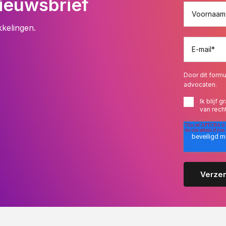
ieuwsbrief
Voornaam
kkelingen.
E-mail
*
Door dit formu
advocaten.
Ik blijf
van rech