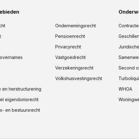
ebieden
Onderw
cht
Ondernemingsrecht
Contracte
t
Pensioenrecht
Geschille
Privacyrecht
Juridisch
 overnames
Vastgoedrecht
Samenwer
Verzekeringsrecht
Second o
Volkshuisvestingsrecht
Turboliqui
e en herstructurering
WHOA
ueel eigendomsrecht
Woningwe
- en bestuursrecht