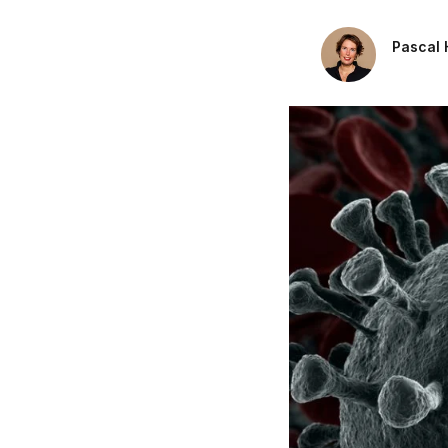
Pensioenrecht
Pascal 
Privacyrecht
Vastgoedrecht
Verzekeringsrecht
Volkshuisvestingsrecht