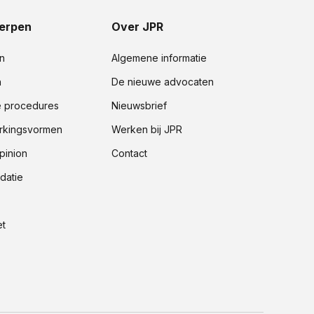
erpen
Over JPR
n
Algemene informatie
n
De nieuwe advocaten
e procedures
Nieuwsbrief
kingsvormen
Werken bij JPR
pinion
Contact
datie
t