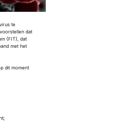
irus te
voorstellen dat
am (FIT), dat
rband met het
op dit moment
ht;