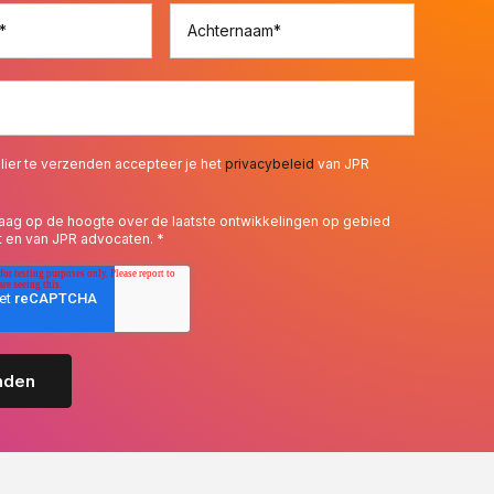
*
Achternaam
*
lier te verzenden accepteer je het
privacybeleid
van JPR
 graag op de hoogte over de laatste ontwikkelingen op gebied
t en van JPR advocaten.
*