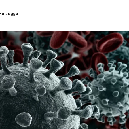
Woningwet
Hulsegge
Taal: