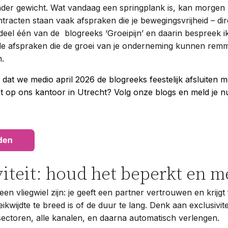
nder gewicht. Wat vandaag een springplank is, kan morgen
racten staan vaak afspraken die je bewegingsvrijheid – dire
 deel één van de blogreeks ‘Groeipijn’ en daarin bespreek ik 
 afspraken die de groei van je onderneming kunnen remm
n.
 dat we medio april 2026 de blogreeks feestelijk afsluiten 
t op ons kantoor in Utrecht? Volg onze blogs en meld je n
viteit: houd het beperkt en 
 een vliegwiel zijn: je geeft een partner vertrouwen en krijgt
eikwijdte te breed is of de duur te lang. Denk aan exclusivitei
sectoren, alle kanalen, en daarna automatisch verlengen.