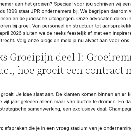
nemer aan het groeien? Speciaal voor jou schrijven wij ee
inds 1899 staat JPR ondernemers bij. We begrijpen daarom 
ansen en de juridische uitdagingen. Onze advocaten delen i
horen bij groei. Van personeel en structuur tot aansprakelij
 april 2026 sluiten we de reeks feestelijk af met een inspire
trecht. Volg onze blogs en meld je nu alvast aan voor ons 
ks Groeipijn deel I: Groeirem
act, hoe groeit een contract 
groeit. Je idee slaat aan. De klanten komen binnen en er
e vijf jaar geleden alleen maar van durfde te dromen. En d
 strategische samenwerking, een exclusieve deal. Champagn
 afspraken die je in een vroeg stadium van je onderneming 