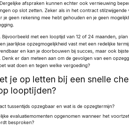
. Dergelijke afspraken kunnen echter ook vernieuwing bep
gen op slot zetten. Zeker als in het contract stilzwijgende 
je geen rekening mee hebt gehouden en je geen mogelijkh
egging.
t. Bijvoorbeeld met een looptijd van 12 of 24 maanden, plan
een jaarlijkse opzegmogelijkheid vast met een redelijke termijn
ndbaar en kan je doorbouwen bij succes, maar ook bijstel
 Denk er dan meteen aan om de gevolgen van een opzeggi
moet wat doen en tegen welke vergoeding?
t je op letten bij een snelle ch
op looptijden?
ract tussentijds opzegbaar en wat is de opzegtermijn?
delijke evaluatiemomenten opgenomen wanneer het voortzet
ordt besproken?