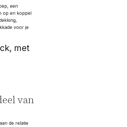
roep, een
um op en koppel
dekking,
lokkade voor je
eck, met
deel van
an de relatie