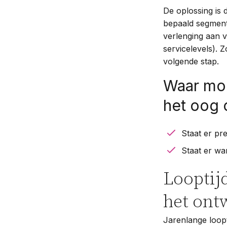
De oplossing is 
bepaald segment 
verlenging aan v
servicelevels). Z
volgende stap.
Waar moe
het oog o
Staat er pr
Staat er wa
Looptijd
het ont
Jarenlange loopt