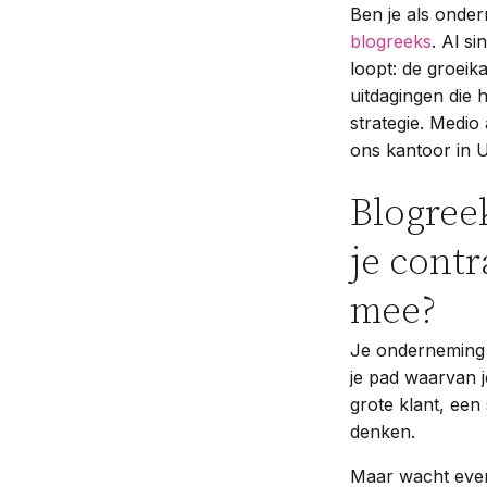
Ben je als onder
blogreeks
. Al s
loopt: de groeik
uitdagingen die 
strategie. Medio
ons kantoor in U
Blogree
je contr
mee?
Je onderneming 
je pad waarvan j
grote klant, een
denken.
Maar wacht even: