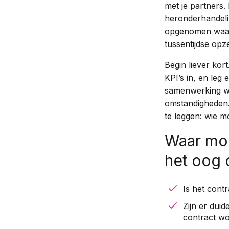
met je partners
heronderhandelin
opgenomen waar 
tussentijdse opz
Begin liever kor
KPI’s in, en leg 
samenwerking we
omstandigheden.
te leggen: wie 
Waar moe
het oog 
Is het cont
Zijn er dui
contract w