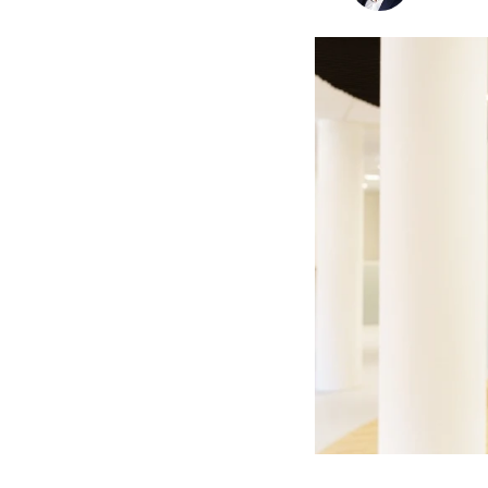
Pensioenrecht
Privacyrecht
Vastgoedrecht
Verzekeringsrecht
Volkshuisvestingsrecht