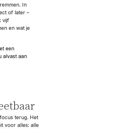
 remmen. In
ct of later –
vijf
en en wat je
met een
u alvast aan
meetbaar
 focus terug. Het
t voor alles: alle