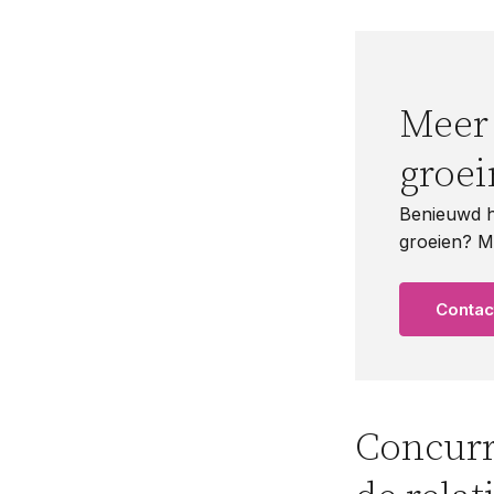
Meer
groe
Benieuwd h
groeien? M
Conta
Concurr