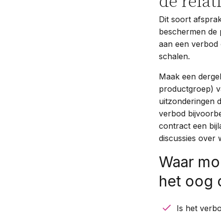
de relat
Dit soort afspra
beschermen de p
aan een verbod o
schalen.
Maak een dergel
productgroep) va
uitzonderingen d
verbod bijvoorbe
contract een bij
discussies over 
Waar moe
het oog 
Is het verb