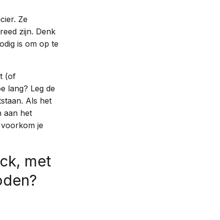
cier. Ze
reed zijn. Denk
odig is om op te
t (of
oe lang? Leg de
staan. Als het
n aan het
e voorkom je
eck, met
oden?