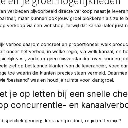
ie én je groeimogelijkheden
ken verbieden bijvoorbeeld directe verkoop naast je leveran
artner, maar kunnen ook jouw groei blokkeren als ze te b
p verkoop via een webshop, terwijl dat kanaal later juist n
ijk verbod daarom concreet en proportioneel: welk produc
lt onder het verbod, in welke regio, via welk kanaal, en h
uidelijk vast, zodat er geen misverstanden over kunnen ont
eld ziet op bestaande klanten van de leverancier, voeg da
lage toe waarin die klanten precies staan vermeld. Daarme
wie ‘bestaand’ was en houd je ruimte voor klantgroei.
t je op letten bij een snelle ch
op concurrentie- en kanaalverb
od specifiek genoeg; denk aan product, regio en termijn?