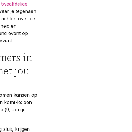
n
twaalfdelige
waar je tegenaan
nzichten over de
kheid en
rend event op
event.
mers in
met jou
 komen kansen op
an komt-ie: een
e(!), zou je
sluit, krijgen