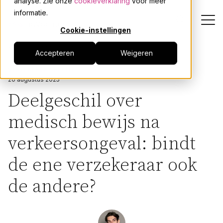
analyse. Zie onze
cookieverklaring
voor meer
informatie.
Cookie-instellingen
Terug naar alle artikelen
Accepteren
Weigeren
Dienstverlening
VERZEKERINGSRECHT
20 augustus 2025
Onze mensen
Deelgeschil over
medisch bewijs na
Actueel
verkeersongeval: bindt
Over JPR
de ene verzekeraar ook
Events
de andere?
Werken bij