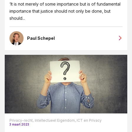
‘It is not merely of some importance but is of fundamental
Eigendoms- en merkenrecht
importance that justice should not only be done, but
Erfrecht
should...
Fusies en overnames
Goede overeenkomsten blogreeks
Paul Schepel
Grensoverschrijdendgedrag
Groeipijn blogreeks
Huurrecht
ICT-recht
Insolventie
Intellectueel Eigendom, ICT en Privacy
Internationaal recht
Privacy-recht,
Intellectueel Eigendom, ICT en Privacy
Jubileum 125 jaar JPR advocaten
3 maart 2023