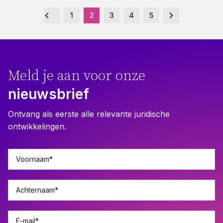
1
2
3
4
5
Meld je aan voor onze
nieuwsbrief
Ontvang als eerste alle relevante juridische
ontwikkelingen.
Voornaam
*
Achternaam
*
E-mail
*