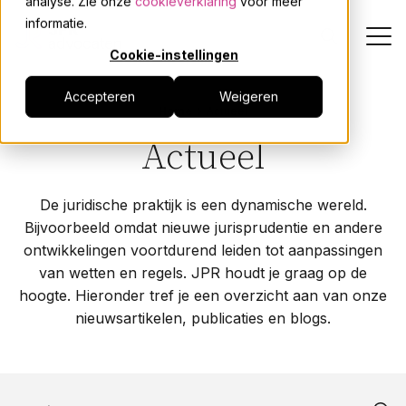
analyse. Zie onze
cookieverklaring
voor meer
informatie.
Cookie-instellingen
Accepteren
Weigeren
Dienstverlening
Home
Actueel
Actueel
Onze mensen
De juridische praktijk is een dynamische wereld.
Actueel
Bijvoorbeeld omdat nieuwe jurisprudentie en andere
ontwikkelingen voortdurend leiden tot aanpassingen
Over JPR
van wetten en regels. JPR houdt je graag op de
hoogte. Hieronder tref je een overzicht aan van onze
nieuwsartikelen, publicaties en blogs.
Events
Werken bij