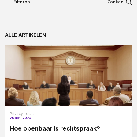
Filteren
Zoeken
Filteren
Contact
Filteren
ALLE ARTIKELEN
Taal:
Aansprakelijkheidsrecht
Appartementsrecht blogreeks
Arbeidsovereenkomst
Arbeidsrecht
Bestuursrecht
Bouw en aannemerij
Bouwrecht
Privacy-recht
26 april 2023
Civiel bouwrecht
Hoe openbaar is rechtspraak?
Contract en proces