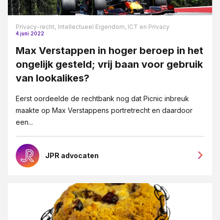
Vennootschapsrecht
Privacy-recht,
Intellectueel Eigendom, ICT en Privacy
Verzekeringsrecht
4 juni 2022
VSO
Max Verstappen in hoger beroep in het
ongelijk gesteld; vrij baan voor gebruik
Wet DBA
van lookalikes?
WHOA
Eerst oordeelde de rechtbank nog dat Picnic inbreuk
Ziekte
maakte op Max Verstappens portretrecht en daardoor
een...
JPR advocaten