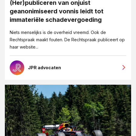
Letselschade
(Her)publiceren van onjuist
geanonimiseerd vonnis leidt tot
Medezeggeschap en ondernemingsraden
immateriële schadevergoeding
Mediation
Niets menselijks is de overheid vreemd. Ook de
MKB-bedrijven
Rechtspraak maakt fouten. De Rechtspraak publiceert op
Ondernemingsrecht
haar website...
Ontslag
Ontslag op staande voet
JPR advocaten
Opzegging
Overgang van onderneming
Pensioenrecht
Privacy-recht
Reorganisatie
Vastgoedrecht