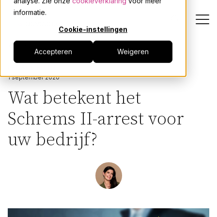
analyse. Zie onze
cookieverklaring
voor meer
informatie.
Cookie-instellingen
Terug
Accepteren
Weigeren
Dienstverlening
PRIVACY-RECHT
1 september 2020
Onze mensen
Wat betekent het
Schrems II-arrest voor
Actueel
uw bedrijf?
Over JPR
Events
Werken bij