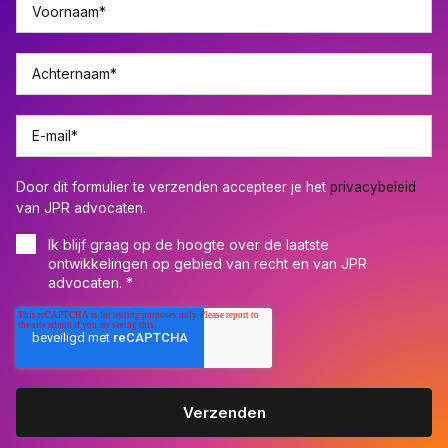
Voornaam
*
Achternaam
*
E-mail
*
Door dit formulier te verzenden accepteer je het
privacybeleid
van JPR advocaten.
Ik blijf graag op de hoogte over de laatste
ontwikkelingen op gebied van recht en van JPR
advocaten.
*