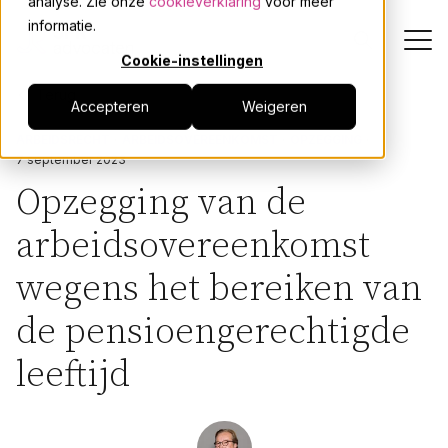
analyse. Zie onze
cookieverklaring
voor meer
informatie.
Cookie-instellingen
Terug
Accepteren
Weigeren
Dienstverlening
ARBEIDSRECHT
ARBEIDSOVEREENKOMST
OPZEGGING
7 september 2023
Onze mensen
Opzegging van de
arbeidsovereenkomst
Actueel
wegens het bereiken van
Over JPR
de pensioengerechtigde
Events
leeftijd
Werken bij