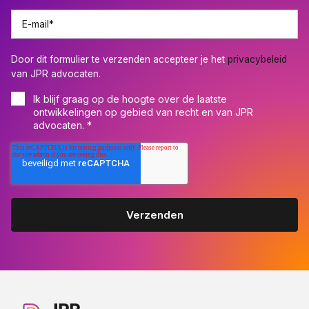
E-mail
*
Door dit formulier te verzenden accepteer je het
privacybeleid
van JPR advocaten.
Ik blijf graag op de hoogte over de laatste
ontwikkelingen op gebied van recht en van JPR
advocaten.
*