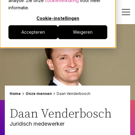
analyse. Zie onze
cookieverklaring
voor meer
informatie.
Cookie-instellingen
Accepteren
Weigeren
Dienstverlening
Onze mensen
Actueel
Over JPR
Home
Onze mensen
Daan Venderbosch
Events
Daan Venderbosch
Juridisch medewerker
Werken bij