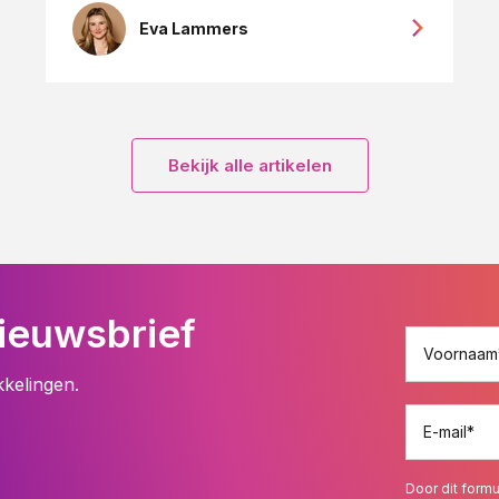
Eva Lammers
Bekijk alle artikelen
ieuwsbrief
Voornaam
kkelingen.
E-mail
*
Door dit formu