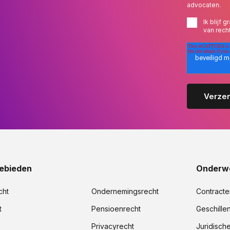
advocaten.
Ik blijf
van rech
ebieden
Onderw
cht
Ondernemingsrecht
Contracte
t
Pensioenrecht
Geschille
Privacyrecht
Juridisch