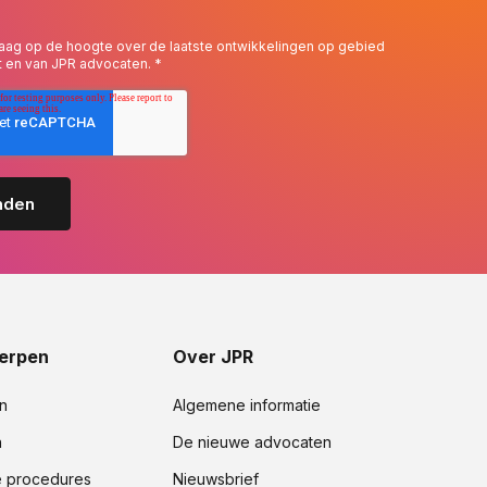
 graag op de hoogte over de laatste ontwikkelingen op gebied
t en van JPR advocaten.
*
erpen
Over JPR
n
Algemene informatie
n
De nieuwe advocaten
e procedures
Nieuwsbrief