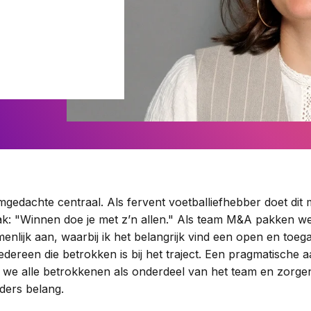
Woningcorporaties
Woningwet
Taal:
NL
EN
amgedachte centraal. Als fervent voetballiefhebber doet di
aak: "Winnen doe je met z’n allen." Als team M&A pakken we
nlijk aan, waarbij ik het belangrijk vind een open en toega
dereen die betrokken is bij het traject. Een pragmatische a
n we alle betrokkenen als onderdeel van het team en zorg
ders belang.