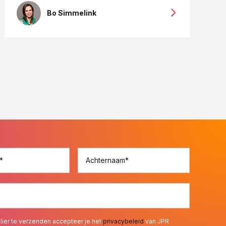
Bo Simmelink
*
Achternaam
*
lier te verzenden accepteer je het
privacybeleid
van JPR