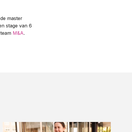
 de master
en stage van 6
t team
M&A
.