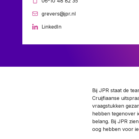
06-10 48 82 35
Ondernemingsrecht
Pensioenrecht
grevers@jpr.nl
Privacyrecht
LinkedIn
Vastgoedrecht
Verzekeringsrecht
Volkshuisvestingsrecht
Bij JPR staat de te
Cruijfiaanse uitspr
vraagstukken gezame
hebben tegenover ie
belang. Bij JPR zie
oog hebben voor ie