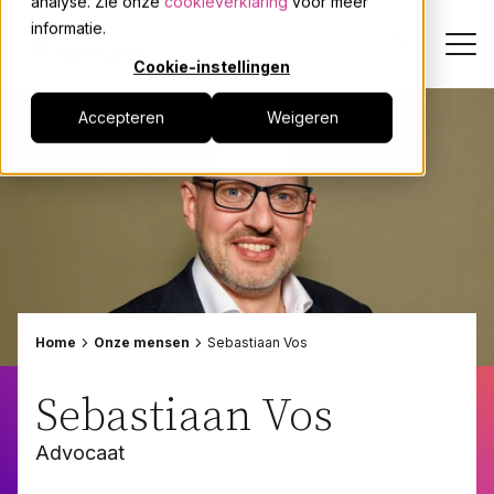
analyse. Zie onze
cookieverklaring
voor meer
informatie.
Cookie-instellingen
Accepteren
Weigeren
Dienstverlening
Onze mensen
Actueel
Over JPR
Home
Onze mensen
Sebastiaan Vos
Events
Sebastiaan Vos
Advocaat
Werken bij