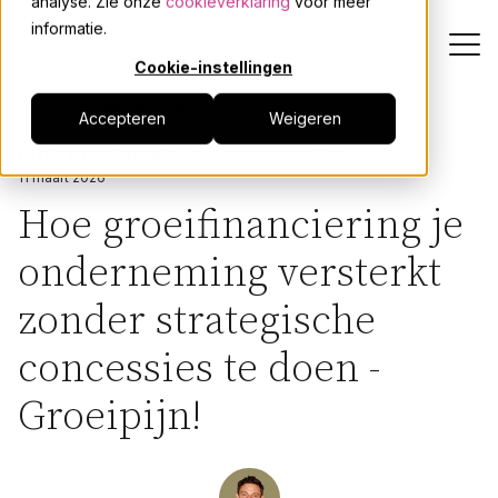
analyse. Zie onze
cookieverklaring
voor meer
informatie.
Cookie-instellingen
Terug naar alle artikelen
Accepteren
Weigeren
Dienstverlening
FUSIES EN OVERNAMES
GROEIPIJN BLOGREEKS
11 maart 2026
Onze mensen
Hoe groeifinanciering je
onderneming versterkt
Actueel
zonder strategische
Over JPR
concessies te doen -
Events
Groeipijn!
Werken bij