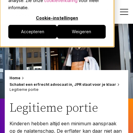
analyse. Zie onze
cookieverklaring
voor meer
informatie.
Cookie-instellingen
Accepteren
Weigeren
Dienstverlening
Onze mensen
Actueel
Home
Schakel een erfrecht advocaat in, JPR staat voor je klaar
Over JPR
Legitieme portie
Legitieme portie
Events
Kinderen hebben altijd een minimum aanspraak
Werken bij
op de nalatenschap. De erflater kan daar niet aan