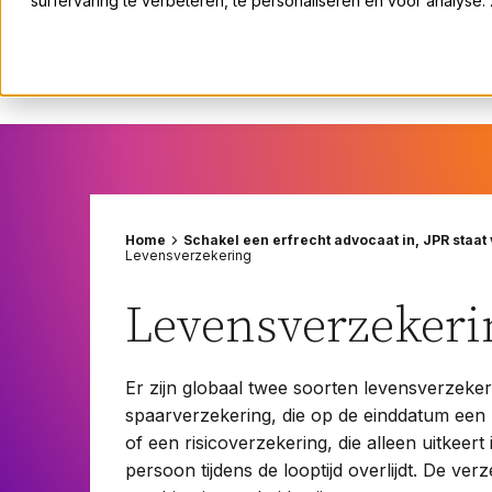
surfervaring te verbeteren, te personaliseren en voor analyse
Bouwrecht
Erfrecht
Dienstverl
Fusies en overnames
Huurrecht
Rechtsgebieden
ICT-recht
Insolventie en herstructurering
Arbeidsrecht
Intellectueel eigendomsrecht
Bouwrecht
Home
Schakel een erfrecht advocaat in, JPR staat 
Omgevings- en bestuursrecht
Erfrecht
Levensverzekering
Ondernemingsrecht
Fusies en overnames
Levensverzekeri
Pensioenrecht
Huurrecht
Privacyrecht
ICT-recht
Vastgoedrecht
Insolventie en herstructurering
Er zijn globaal twee soorten levensverzeker
Verzekeringsrecht
spaarverzekering, die op de einddatum een b
Intellectueel eigendomsrecht
of een risicoverzekering, die alleen uitkeer
Volkshuisvestingsrecht
Omgevings- en bestuursrecht
persoon tijdens de looptijd overlijdt. De ve
Ondernemingsrecht