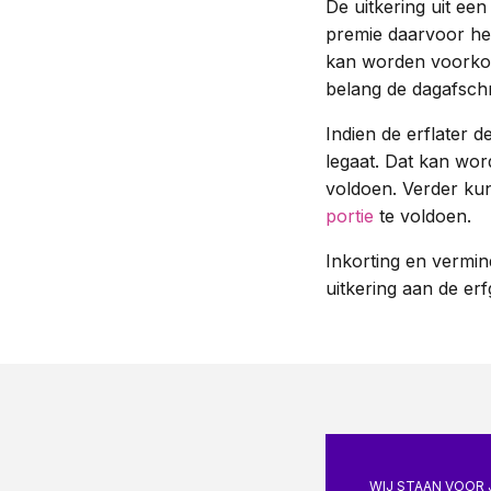
De uitkering uit ee
premie daarvoor heef
kan worden voorkome
belang de dagafschri
Indien de erflater 
legaat. Dat kan wor
voldoen. Verder kun
portie
te voldoen.
Inkorting en vermin
uitkering aan de e
WIJ STAAN VOOR 