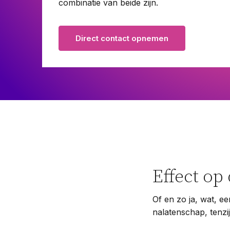
combinatie van beide zijn.
Pensioenrecht
Privacyrecht
Direct contact opnemen
Vastgoedrecht
Verzekeringsrecht
Volkshuisvestingsrecht
Effect op
Of en zo ja, wat, ee
nalatenschap, tenzi