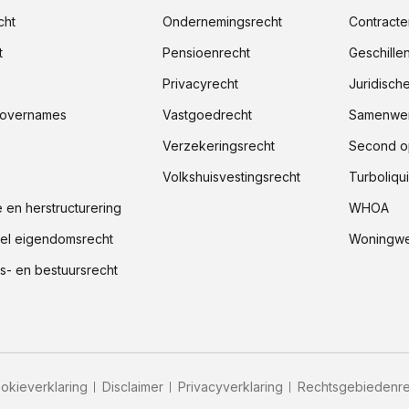
cht
Ondernemingsrecht
Contracte
t
Pensioenrecht
Geschille
Privacyrecht
Juridisch
 overnames
Vastgoedrecht
Samenwer
Verzekeringsrecht
Second o
Volkshuisvestingsrecht
Turboliqui
e en herstructurering
WHOA
ueel eigendomsrecht
Woningwe
- en bestuursrecht
okieverklaring
Disclaimer
Privacyverklaring
Rechtsgebiedenre