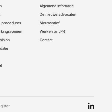
n
Algemene informatie
n
De nieuwe advocaten
e procedures
Nieuwsbrief
kingsvormen
Werken bij JPR
pinion
Contact
datie
t
gister