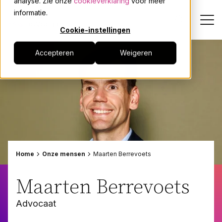
analyse. Zie onze
cookieverklaring
voor meer
informatie.
Cookie-instellingen
Accepteren
Weigeren
Dienstverlening
Onze mensen
Actueel
Over JPR
Home
Onze mensen
Maarten Berrevoets
Events
Maarten Berrevoets
Advocaat
Werken bij