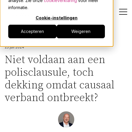
analyse. Zie onze
cookieverklaring
voor meer
informatie.
Cookie-instellingen
Terug
Accepteren
Weigeren
Dienstverlening
VERZEKERINGSRECHT
25 juli 2024
Onze mensen
Niet voldaan aan een
polisclausule, toch
Actueel
dekking omdat causaal
Over JPR
verband ontbreekt?
Events
Werken bij