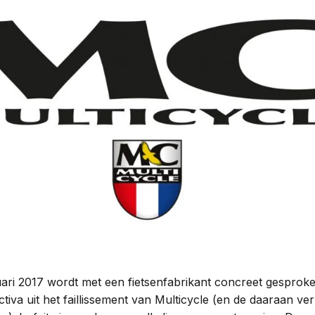
Woningwet
Taal:
uari 2017 wordt met een fietsenfabrikant concreet gesprok
iva uit het faillissement van Multicycle (en de daaraan v