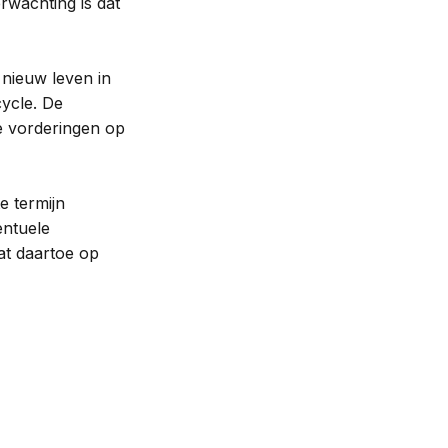
rwachting is dat
 nieuw leven in
cycle. De
e vorderingen op
e termijn
entuele
at daartoe op