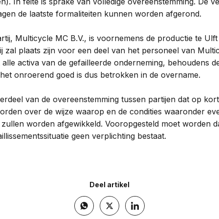
. In feite is sprake van volledige overeenstemming. De ve
agen de laatste formaliteiten kunnen worden afgerond.
ij, Multicycle MC B.V., is voornemens de productie te Ulft
ij zal plaats zijn voor een deel van het personeel van Multi
 alle activa van de gefailleerde onderneming, behoudens d
 het onroerend goed is dus betrokken in de overname.
derdeel van de overeenstemming tussen partijen dat op kort
orden over de wijze waarop en de condities waaronder ev
n zullen worden afgewikkeld. Vooropgesteld moet worden d
aillissementssituatie geen verplichting bestaat.
Deel artikel