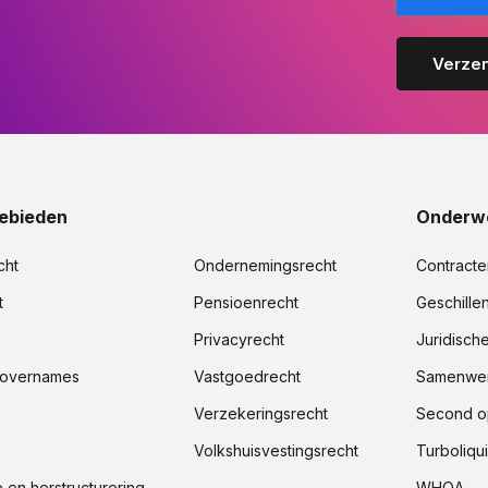
ebieden
Onderw
cht
Ondernemingsrecht
Contracte
t
Pensioenrecht
Geschille
Privacyrecht
Juridisch
 overnames
Vastgoedrecht
Samenwer
Verzekeringsrecht
Second o
Volkshuisvestingsrecht
Turboliqui
e en herstructurering
WHOA