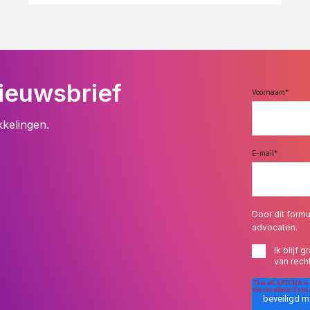
ieuwsbrief
Voornaam
*
kkelingen.
E-mail
*
Door dit formu
advocaten.
Ik blijf
van rech