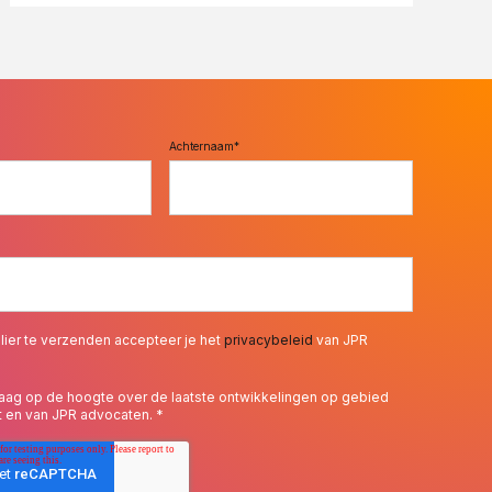
Achternaam
*
lier te verzenden accepteer je het
privacybeleid
van JPR
 graag op de hoogte over de laatste ontwikkelingen op gebied
t en van JPR advocaten.
*