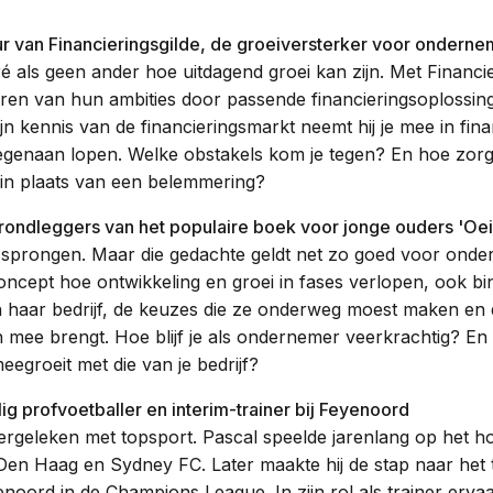
r van Financieringsgilde, de groeiversterker voor onderne
ls geen ander hoe uitdagend groei kan zijn. Met Financieri
eren van hun ambities door passende financieringsoplossinge
n kennis van de financieringsmarkt neemt hij je mee in fin
egenaan lopen. Welke obstakels kom je tegen? En hoe zorg 
 in plaats van een belemmering?
rondleggers van het populaire boek voor jonge ouders 'Oei,
 sprongen. Maar die gedachte geldt net zo goed voor onde
oncept hoe ontwikkeling en groei in fases verlopen, ook b
n haar bedrijf, de keuzes die ze onderweg moest maken en 
mee brengt. Hoe blijf je als ondernemer veerkrachtig? En 
eegroeit met die van je bedrijf?
g profvoetballer en interim-trainer bij Feyenoord
eleken met topsport. Pascal speelde jarenlang op het hoo
n Haag en Sydney FC. Later maakte hij de stap naar het tr
eyenoord in de Champions League. In zijn rol als trainer ervaa