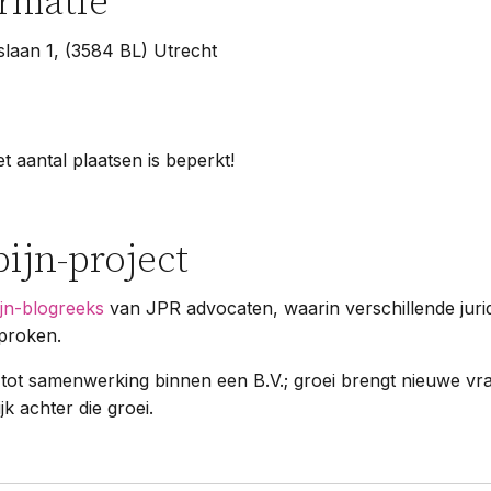
ormatie
laan 1, (3584 BL) Utrecht
 aantal plaatsen is beperkt!
ijn-project
ijn-blogreeks
van JPR advocaten, waarin verschillende juri
proken.
 tot samenwerking binnen een B.V.; groei brengt nieuwe vr
k achter die groei.