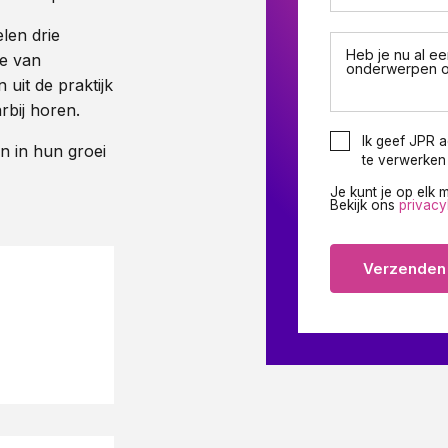
len drie
Heb je nu al e
se van
onderwerpen o
uit de praktijk
arbij horen.
Ik geef JPR 
n in hun groei
te verwerken 
Je kunt je op elk
Bekijk ons
privacy