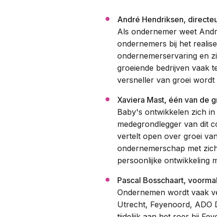
André Hendriksen, directeu
Als ondernemer weet André a
ondernemers bij het realis
ondernemerservaring en zij
groeiende bedrijven vaak t
versneller van groei wordt
Xaviera Mast, één van de g
Baby's ontwikkelen zich in
medegrondlegger van dit c
vertelt open over groei va
ondernemerschap met zich 
persoonlijke ontwikkeling m
Pascal Bosschaart, voormali
Ondernemen wordt vaak verg
Utrecht, Feyenoord, ADO De
tijdelijk aan het roer bij F