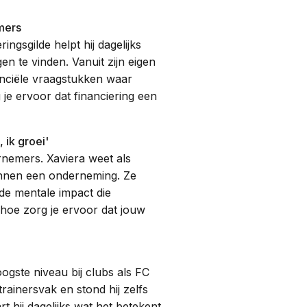
mers
ngsgilde helpt hij dagelijks
n te vinden. Vanuit zijn eigen
anciële vraagstukken waar
je ervoor dat financiering een
 ik groei'
rnemers. Xaviera weet als
innen een onderneming. Ze
de mentale impact die
hoe zorg je ervoor dat jouw
gste niveau bij clubs als FC
ainersvak en stond hij zelfs
rt hij dagelijks wat het betekent