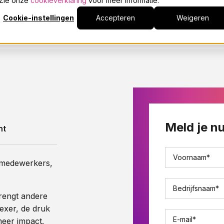
. Zie onze
cookieverklaring
voor meer informatie.
Cookie-instellingen
Accepteren
Weigeren
Meld je nu
ht
Voornaam
*
 medewerkers,
Bedrijfsnaam
*
rengt andere
exer, de druk
E-mail
*
meer impact.