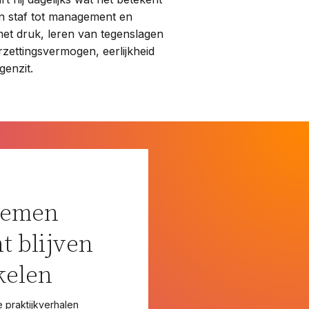
n staf tot management en
met druk, leren van tegenslagen
zettingsvermogen, eerlijkheid
genzit.
nemen
t blijven
kelen
e praktijkverhalen