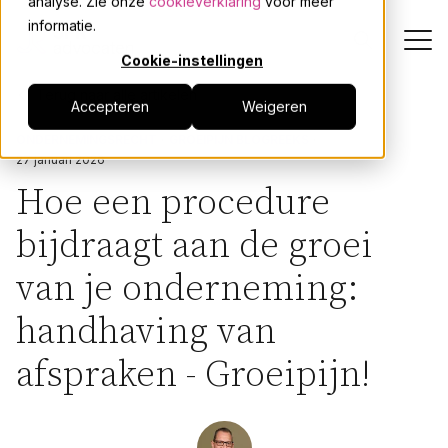
analyse. Zie onze
cookieverklaring
voor meer
informatie.
Cookie-instellingen
Terug naar alle artikelen
Accepteren
Weigeren
Dienstverlening
ONDERNEMINGSRECHT
GROEIPIJN BLOGREEKS
27 januari 2026
Onze mensen
Hoe een procedure
bijdraagt aan de groei
Actueel
van je onderneming:
Over JPR
handhaving van
Events
afspraken - Groeipijn!
Werken bij