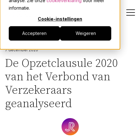
analyse. Zie onze
cookieverklaring
voor meer
informatie.
Cookie-instellingen
Terug
Accepteren
Weigeren
Dienstverlening
VERZEKERINGSRECHT
7 december 2020
Onze mensen
De Opzetclausule 2020
van het Verbond van
Actueel
Verzekeraars
Over JPR
geanalyseerd
Events
Werken bij