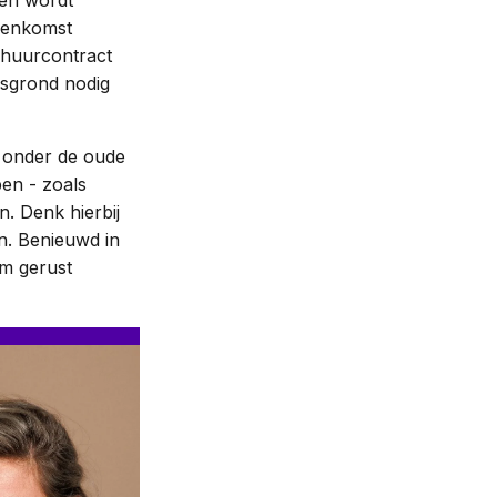
iten wordt
eenkomst
 huurcontract
gsgrond nodig
en onder de oude
pen - zoals
n. Denk hierbij
n. Benieuwd in
em gerust