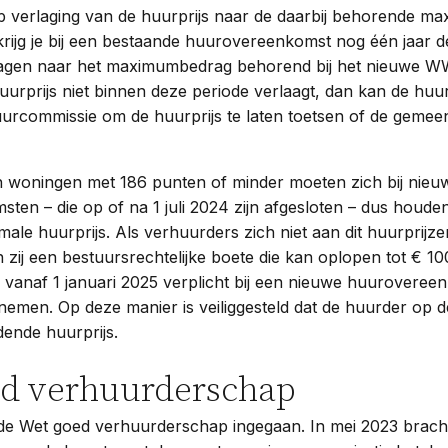
op verlaging van de huurprijs naar de daarbij behorende ma
rijg je bij een bestaande huurovereenkomst nog één jaar de
rlagen naar het maximumbedrag behorend bij het nieuwe W
urprijs niet binnen deze periode verlaagt, dan kan de huurd
urcommissie om de huurprijs te laten toetsen of de geme
 woningen met 186 punten of minder moeten zich bij nieu
en – die op of na 1 juli 2024 zijn afgesloten – dus houden
le huurprijs. Als verhuurders zich niet aan dit huurprijz
 zij een bestuursrechtelijke boete die kan oplopen tot € 10
 vanaf 1 januari 2025 verplicht bij een nieuwe huuroveree
nemen. Op deze manier is veiliggesteld dat de huurder op d
dende huurprijs.
d verhuurderschap
s de Wet goed verhuurderschap ingegaan. In mei 2023 brachte