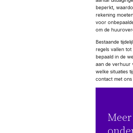
aantal uitdaginge
beperkt, waardo
rekening moeten
voor onbepaalde
om de huurover
Bestaande tijdeli
regels vallen to
bepaald in de we
aan de verhuur 
welke situaties 
contact met on
Meer 
onde