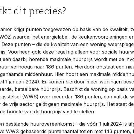
kt dit precies?
amer krijgt punten toegewezen op basis van de kwaliteit, z
 WOZ-waarde, het energielabel, de keukenvoorzieningen en
s. Deze punten – die de kwaliteit van een woning weerspieg
js. Voorheen gold deze regeling alleen voor sociale huurw
 een daarbij horende maximale huurprijs wordt met de inv
huur verhoogd naar 186 punten. Hierdoor ontstaat een nie
genaamde middenhuur. Hier hoort een maximale middenhuu
peil 1 januari 2024). Er komen hierdoor meer woningen bes
leerde, betaalbare huurprijs. Beschikt de woning op basis 
gsstelsel (WWS) over meer dan 186 punten, dan valt de 
or de vrije sector geldt geen maximale huurprijs. Het staat 
 de hoogte van de huurprijs vast te stellen.
n bestaande huurovereenkomst – die vóór 1 juli 2024 is af
we WWS gebaseerde puntenaantal tot en met 143 punten, 