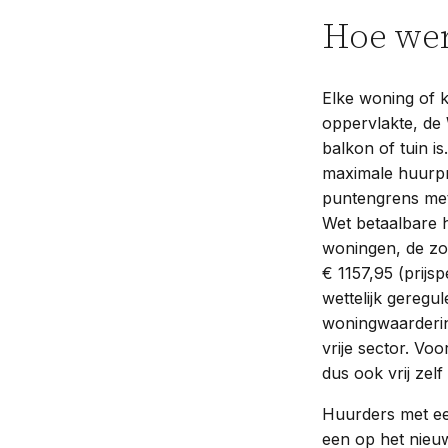
Hoe wer
Elke woning of k
oppervlakte, de
balkon of tuin i
maximale huurpri
puntengrens met
Wet betaalbare 
woningen, de zo
€ 1157,95 (prijs
wettelijk geregu
woningwaarderin
vrije sector. Vo
dus ook vrij zelf
Huurders met ee
een op het nieu