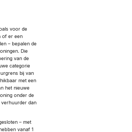
oals voor de
 of er een
elen – bepalen de
oningen. Die
oering van de
uwe categorie
rgrens bij van
chikbaar met een
van het nieuwe
woning onder de
de verhuurder dan
gesloten – met
hebben vanaf 1