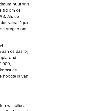
ximum huurprijs.
 tijd om de
WS. Als de
er vanaf 1 juli
ente vragen om
we
 aan de daarbij
enplafond
0.000,-.
nkomst de
e hoogte is van
n we jullie al