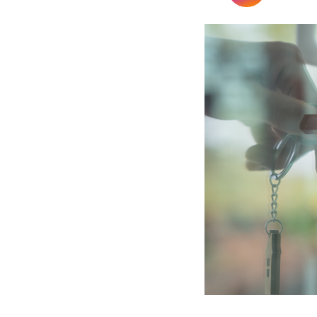
Pensioenrecht
Privacyrecht
Vastgoedrecht
Verzekeringsrecht
Volkshuisvestingsrecht