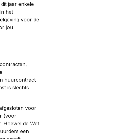
dit jaar enkele
In het
gelgeving voor de
or jou
rcontracten,
e
en huurcontract
st is slechts
 afgesloten voor
r (voor
t. Hoewel de Wet
huurders een