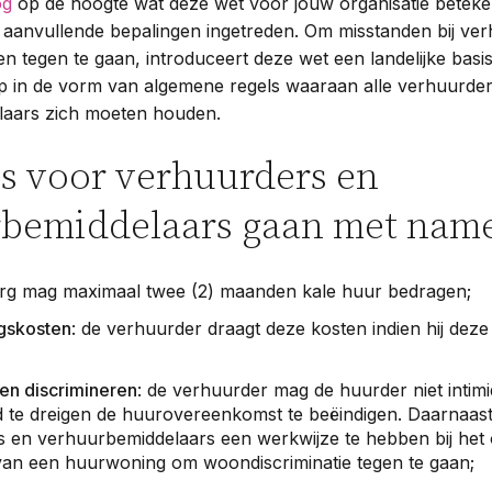
og
op de hoogte wat deze wet voor jouw organisatie beteken
e aanvullende bepalingen ingetreden. Om misstanden bij v
ten tegen te gaan, introduceert deze wet een landelijke ba
 in de vorm van algemene regels waaraan alle verhuurde
laars zich moeten houden.
ls voor verhuurders en
bemiddelaars gaan met name
org mag maximaal twee (2) maanden kale huur bedragen;
gskosten
: de verhuurder draagt deze kosten indien hij dez
 en discrimineren
: de verhuurder mag de huurder niet intim
d te dreigen de huurovereenkomst te beëindigen. Daarnaas
 en verhuurbemiddelaars een werkwijze te hebben bij het
an een huurwoning om woondiscriminatie tegen te gaan;