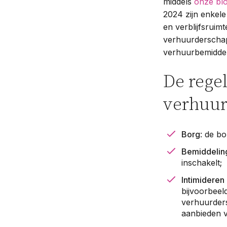
middels
onze bl
2024 zijn enkel
en verblijfsruim
verhuurderschap
verhuurbemidde
De rege
verhuur
Borg
: de b
Bemiddelin
inschakelt;
Intimideren
bijvoorbeel
verhuurders
aanbieden v