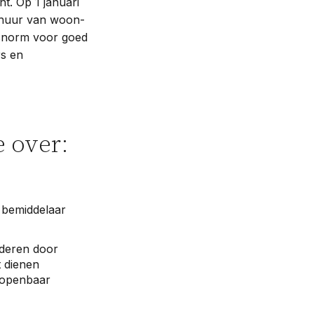
t. Op 1 januari
erhuur van woon-
sisnorm voor goed
rs en
 over:
e bemiddelaar
ideren door
t dienen
 openbaar