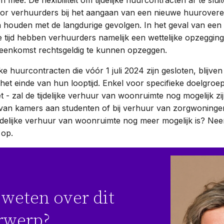
n mee. De flexibiliteit om tijdelijke huurcontracten af te slu
or verhuurders bij het aangaan van een nieuwe huurover
 houden met de langdurige gevolgen. In het geval van een
 tijd hebben verhuurders namelijk een wettelijke opzeggin
eenkomst rechtsgeldig te kunnen opzeggen.
jke huurcontracten die vóór 1 juli 2024 zijn gesloten, blijv
t het einde van hun looptijd. Enkel voor specifieke doelgroe
t - zal de tijdelijke verhuur van woonruimte nog mogelijk zij
van kamers aan studenten of bij verhuur van zorgwoninge
tijdelijke verhuur van woonruimte nog meer mogelijk is? Ne
s op.
weten over dit
rwerp?