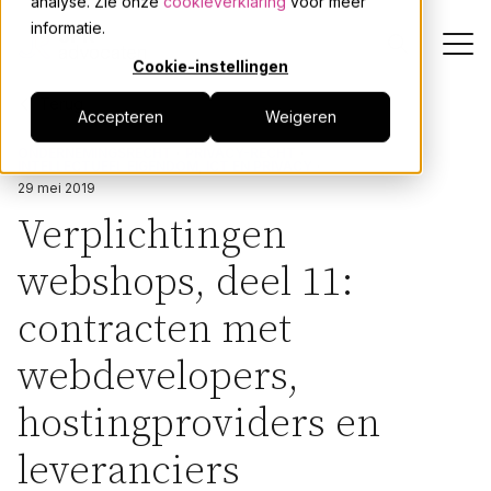
analyse. Zie onze
cookieverklaring
voor meer
informatie.
Cookie-instellingen
Terug
Accepteren
Weigeren
Dienstverlening
ONDERNEMINGSRECHT
PRIVACY-RECHT
INTELLECTUEEL EIGENDOM, ICT EN PRIVACY
Onze mensen
29 mei 2019
Verplichtingen
Actueel
webshops, deel 11:
contracten met
Over JPR
webdevelopers,
Events
hostingproviders en
leveranciers
Werken bij