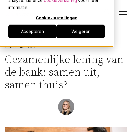
analyse. Zie onze
cookieverklaring
voor meer
informatie.
Cookie-instellingen
Terug
Accepteren
Weigeren
Dienstverlening
ONDERNEMINGSRECHT
11 december 2023
Onze mensen
Gezamenlijke lening van
de bank: samen uit,
Actueel
samen thuis?
Over JPR
Events
Werken bij