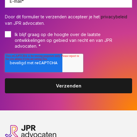
E-mail
*
Door dit formulier te verzenden accepteer je het
privacybeleid
van JPR advocaten.
Ik blijf graag op de hoogte over de laatste
ontwikkelingen op gebied van recht en van JPR
advocaten.
*