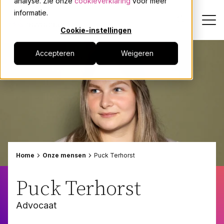
analyse. Zie onze
cookieverklaring
voor meer
informatie.
Cookie-instellingen
Accepteren
Weigeren
Dienstverlening
Onze mensen
Actueel
Over JPR
Home
Onze mensen
Puck Terhorst
Events
Puck Terhorst
Advocaat
Werken bij