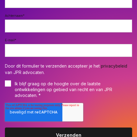
Achternaam
*
E-mail
*
Door dit formulier te verzenden accepteer je het
privacybeleid
van JPR advocaten.
Ik blijf graag op de hoogte over de laatste
ontwikkelingen op gebied van recht en van JPR
advocaten.
*