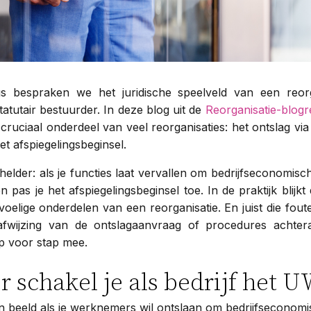
gs bespraken we het juridische speelveld van een reorg
tatutair bestuurder. In deze blog uit de
Reorganisatie-blogr
cruciaal onderdeel van veel reorganisaties: het ontslag v
t afspiegelingsbeginsel.
t helder: als je functies laat vervallen om bedrijfseconomisc
pas je het afspiegelingsbeginsel toe. In de praktijk blijkt
oelige onderdelen van een reorganisatie. En juist die fou
 afwijzing van de ontslagaanvraag of procedures achter
p voor stap mee.
 schakel je als bedrijf het 
 beeld als je werknemers wil ontslaan om bedrijfseconomi