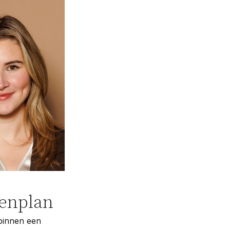
penplan
binnen een