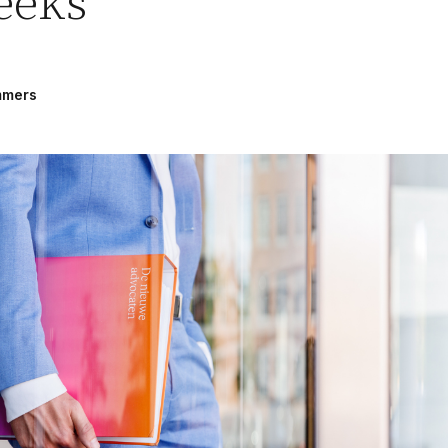
eeks
Woningwet
mmers
Taal: