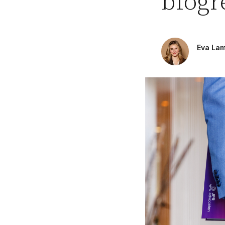
blogr
Pensioenrecht
Privacyrecht
Vastgoedrecht
Eva La
Verzekeringsrecht
Volkshuisvestingsrecht