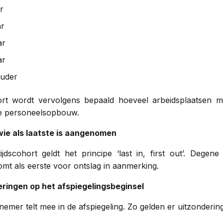
ar
ar
ar
ar
ouder
hort wordt vervolgens bepaald hoeveel arbeidsplaatsen m
e personeelsopbouw.
wie als laatste is aangenomen
ijdscohort geldt het principe ‘last in, first out’. Degen
mt als eerste voor ontslag in aanmerking.
eringen op het afspiegelingsbeginsel
nemer telt mee in de afspiegeling. Zo gelden er uitzonderin