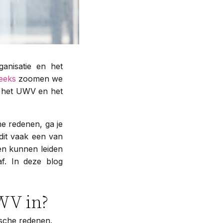
anisatie en het
eeks
zoomen we
ia het UWV en het
he redenen, ga je
 dit vaak een van
ten kunnen leiden
af. In deze blog
UWV in?
sche redenen.