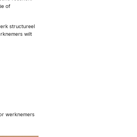
ie of
werk structureel
erknemers wilt
Voor werknemers