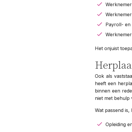
Werknemers 
Werknemers
Payroll- en
Werknemers 
Het onjuist toep
Herplaa
Ook als vaststa
heeft een herpl
binnen een redel
niet met behulp 
Wat passend is,
Opleiding en