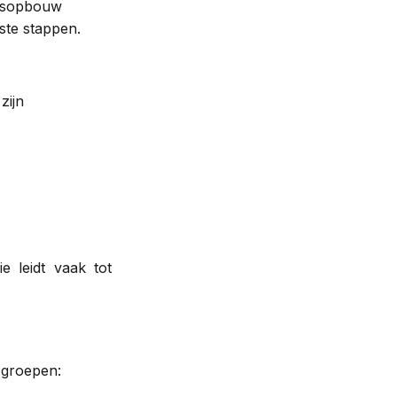
ijdsopbouw
ste stappen.
zijn
e leidt vaak tot
sgroepen: