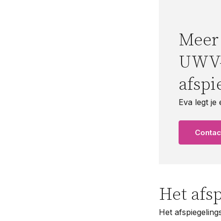
Meer 
UWV-t
afspi
Eva legt je
Conta
Het afs
Het afspiegeling