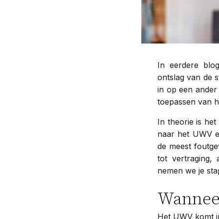
In eerdere blo
ontslag van de s
in op een ander 
toepassen van he
In theorie is he
naar het UWV en 
de meest foutgev
tot vertraging,
nemen we je sta
Wanneer
Het UWV komt in