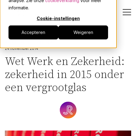
analyse. Zie onze
cookieverklaring
voor meer
informatie.
Cookie-instellingen
Terug
Accepteren
Weigeren
Dienstverlening
ARBEIDSRECHT
ONTSLAG
24 november 2014
Onze mensen
Wet Werk en Zekerheid:
zekerheid in 2015 onder
Actueel
een vergrootglas
Over JPR
Events
Werken bij