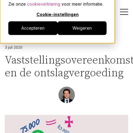
Zie onze
cookieverklaring
voor meer informatie.
Cookie-instellingen
Terug
Accepteren
Weigeren
Dienstverlening
ARBEIDSRECHT
ONTSLAG
VSO
3 juli 2020
Onze mensen
Vaststellingsovereenkoms
en de ontslagvergoeding
Actueel
Over JPR
Events
Werken bij