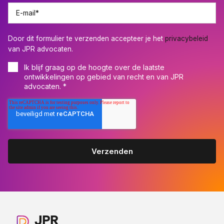
E-mail
*
Door dit formulier te verzenden accepteer je het
privacybeleid
van JPR advocaten.
Ik blijf graag op de hoogte over de laatste
ontwikkelingen op gebied van recht en van JPR
advocaten.
*