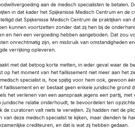
odwillvergoeding aan de medisch specialisten te betalen. 
wijten in dat kader het Spijkenisse Medisch Centrum en de cu
elligd dat Spijkenisse Medisch Centrum de praktijken van 
ben kunnen voortzetten zonder dat zij hen bij de onderhan
en en hen een vergoeding hebben aangeboden. Dat zou vo
sten onrechtmatig zijn, en misbruik van omstandigheden en
de verrijking opleveren.
akt met dat betoog korte metten, in ieder geval waar de b
st op het moment van het faillissement niet meer aan het zi
edisch specialist is, hoe spijtig voor hem ook, gewoon éé
et faillissement en er bestaat geen enkele juridische grond 
els het verlenen van een aanspraak jegens een partij, met 
juridische relatie onderhoudt, te bevoordelen ten opzichte
 de curatoren valt niets te verwijten. Zij hadden niet de pli
 van deze medisch specialist te kijken, maar dienden te ha
zamenlijke crediteuren, en dat is wat zij hebben gedaan.