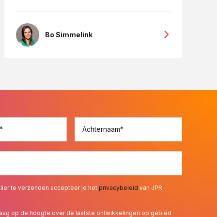
Bo Simmelink
*
Achternaam
*
lier te verzenden accepteer je het
privacybeleid
van JPR
 graag op de hoogte over de laatste ontwikkelingen op gebied