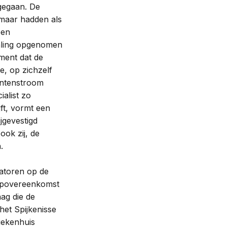
 gegaan. De
 maar hadden als
een
paling opgenomen
ment dat de
e, op zichzelf
lantenstroom
alist zo
jft, vormt een
jgevestigd
ook zij, de
.
ratoren op de
oopovereenkomst
ag die de
het Spijkenisse
iekenhuis