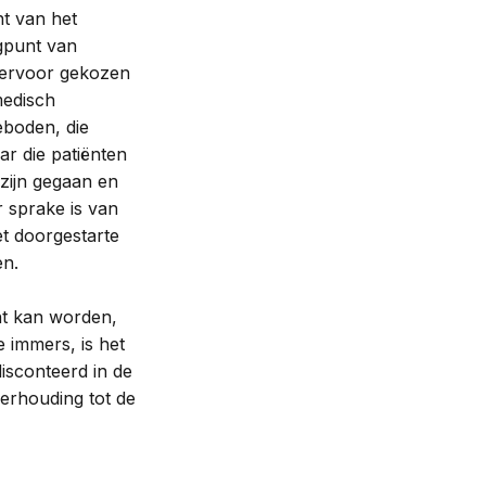
nt van het
ogpunt van
m ervoor gekozen
medisch
eboden, die
ar die patiënten
zijn gegaan en
 sprake is van
et doorgestarte
en.
ht kan worden,
e immers, is het
isconteerd in de
erhouding tot de