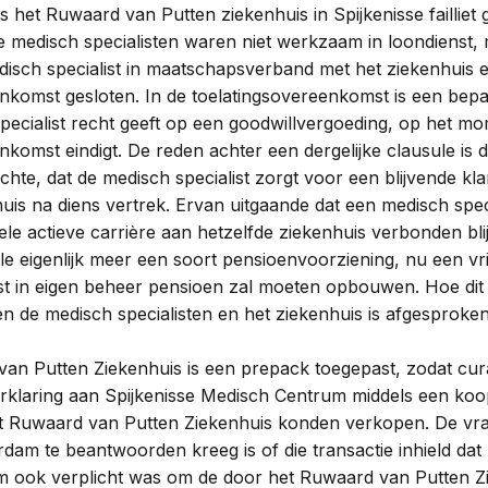
is het Ruwaard van Putten ziekenhuis in Spijkenisse failliet
 medisch specialisten waren niet werkzaam in loondienst,
edisch specialist in maatschapsverband met het ziekenhuis 
enkomst gesloten. In de toelatingsovereenkomst is een be
pecialist recht geeft op een goodwillvergoeding, op het mo
nkomst eindigt. De reden achter een dergelijke clausule is d
chte, dat de medisch specialist zorgt voor een blijvende k
uis na diens vertrek. Ervan uitgaande dat een medisch speci
hele actieve carrière aan hetzelfde ziekenhuis verbonden bli
ule eigenlijk meer een soort pensioenvoorziening, nu een vri
st in eigen beheer pensioen zal moeten opbouwen. Hoe dit 
n de medisch specialisten en het ziekenhuis is afgesproken
 van Putten Ziekenhuis is een prepack toegepast, zodat cu
tverklaring aan Spijkenisse Medisch Centrum middels een k
et Ruwaard van Putten Ziekenhuis konden verkopen. De vra
dam te beantwoorden kreeg is of die transactie inhield dat 
 ook verplicht was om de door het Ruwaard van Putten Z