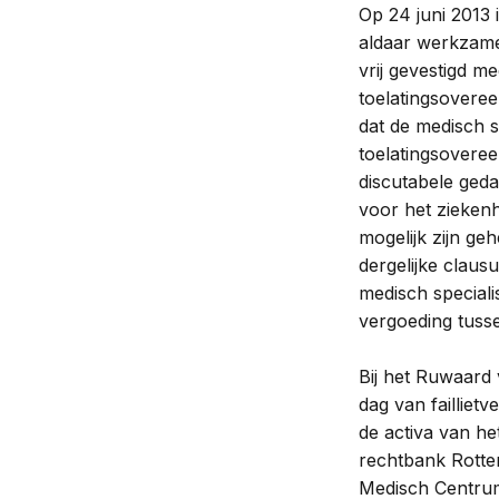
Op 24 juni 2013 
aldaar werkzame
vrij gevestigd m
toelatingsovere
dat de medisch s
toelatingsoveree
discutabele geda
voor het ziekenh
mogelijk zijn ge
dergelijke claus
medisch speciali
vergoeding tusse
Bij het Ruwaard
dag van faillie
de activa van h
rechtbank Rotter
Medisch Centrum