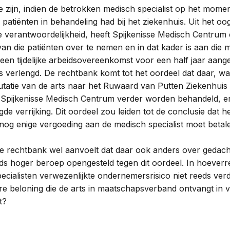
 te zijn, indien de betrokken medisch specialist op het mome
g patiënten in behandeling had bij het ziekenhuis. Uit het o
e verantwoordelijkheid, heeft Spijkenisse Medisch Centru
an die patiënten over te nemen en in dat kader is aan die 
 een tijdelijke arbeidsovereenkomst voor een half jaar aang
is verlengd. De rechtbank komt tot het oordeel dat daar, wa
tatie van de arts naar het Ruwaard van Putten Ziekenhuis 
 Spijkenisse Medisch Centrum verder worden behandeld, er
de verrijking. Dit oordeel zou leiden tot de conclusie dat h
nog enige vergoeding aan de medisch specialist moet betal
de rechtbank wel aanvoelt dat daar ook anders over gedac
tijds hoger beroep opengesteld tegen dit oordeel. In hoeverr
ecialisten verwezenlijkte ondernemersrisico niet reeds verd
e beloning die de arts in maatschapsverband ontvangt in v
t?