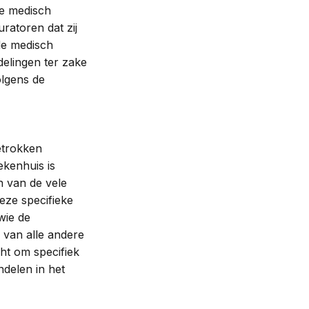
De medisch
ratoren dat zij
de medisch
delingen ter zake
lgens de
etrokken
ekenhuis is
n van de vele
deze specifieke
wie de
 van alle andere
cht om specifiek
ndelen in het