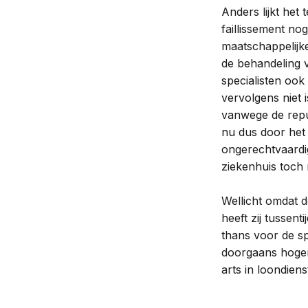
Anders lijkt het
faillissement no
maatschappelijk
de behandeling v
specialisten ook
vervolgens niet 
vanwege de repu
nu dus door het
ongerechtvaardig
ziekenhuis toch 
Wellicht omdat 
heeft zij tussen
thans voor de sp
doorgaans hoger
arts in loondiens