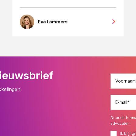
Eva Lammers
ieuwsbrief
Voornaam
kkelingen.
E-mail
*
Door dit formu
advocaten.
Ik blijf