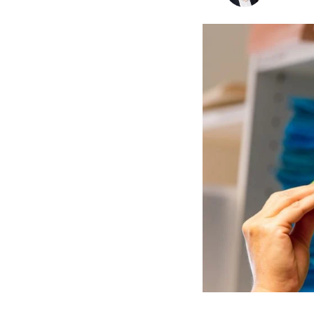
Pensioenrecht
Privacyrecht
Vastgoedrecht
Verzekeringsrecht
Volkshuisvestingsrecht