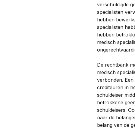
verschuldigde go
specialisten ver
hebben bewerkst
specialisten heb
hebben betrokk
medisch speciali
ongerechtvaardig
De rechtbank ma
medisch speciali
verbonden. Een m
crediteuren in h
schuldeiser midd
betrokkene geen 
schuldeisers. Ook
naar de belangen
belang van de ge