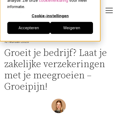
analyse. Zie onze
cookieverklaring
voor meer
informatie.
Cookie-instellingen
Terug naar alle artikelen
Accepteren
Weigeren
Dienstverlening
VERZEKERINGSRECHT
GROEIPIJN BLOGREEKS
10 februari 2026
Onze mensen
Groeit je bedrijf? Laat je
zakelijke verzekeringen
Actueel
met je meegroeien –
Over JPR
Groeipijn!
Events
Werken bij