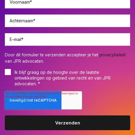
Voornaam
*
Achternaam
*
E-mail
*
Door dit formulier te verzenden accepteer je het
privacybeleid
van JPR advocaten.
Ik blijf graag op de hoogte over de laatste
ontwikkelingen op gebied van recht en van JPR
advocaten.
*