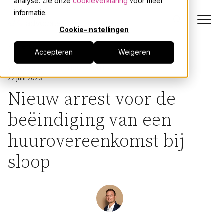
analyse. Zie onze
cookieverklaring
voor meer
informatie.
Cookie-instellingen
Terug
Accepteren
Weigeren
Dienstverlening
VASTGOEDRECHT
HUURRECHT
22 juni 2023
Onze mensen
Nieuw arrest voor de
beëindiging van een
Actueel
huurovereenkomst bij
Over JPR
sloop
Events
Werken bij